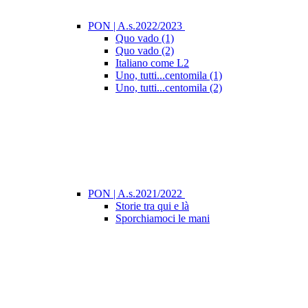
PON | A.s.2022/2023
Quo vado (1)
Quo vado (2)
Italiano come L2
Uno, tutti...centomila (1)
Uno, tutti...centomila (2)
PON | A.s.2021/2022
Storie tra qui e là
Sporchiamoci le mani