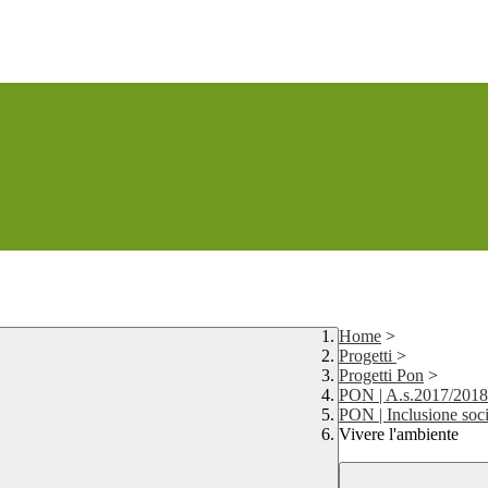
Home
>
Progetti
>
Progetti Pon
>
PON | A.s.2017/2018
PON | Inclusione soc
Vivere l'ambiente