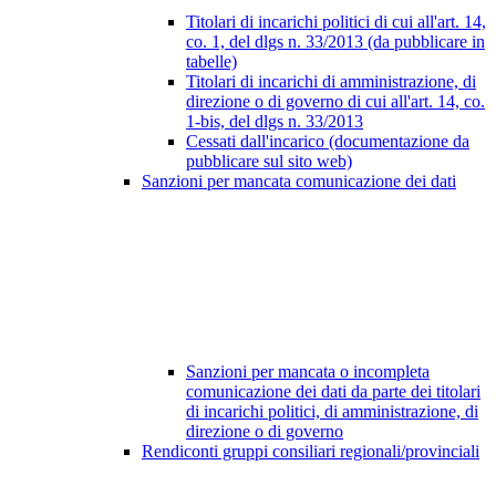
Titolari di incarichi politici di cui all'art. 14,
co. 1, del dlgs n. 33/2013 (da pubblicare in
tabelle)
Titolari di incarichi di amministrazione, di
direzione o di governo di cui all'art. 14, co.
1-bis, del dlgs n. 33/2013
Cessati dall'incarico (documentazione da
pubblicare sul sito web)
Sanzioni per mancata comunicazione dei dati
Sanzioni per mancata o incompleta
comunicazione dei dati da parte dei titolari
di incarichi politici, di amministrazione, di
direzione o di governo
Rendiconti gruppi consiliari regionali/provinciali