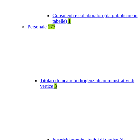
Consulenti e collaboratori (da pubblicare in
tabelle)
1
Personale
177
Titolari di incarichi dirigenziali amministrativi di
vertice
3
Incarichi amministrativi di vertice (da