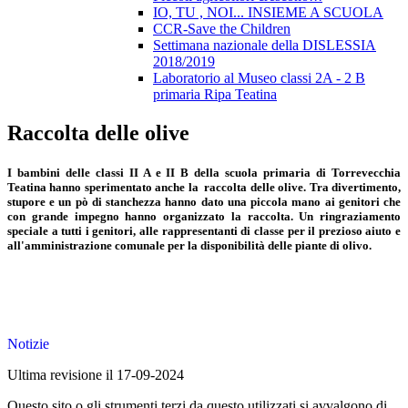
IO, TU , NOI... INSIEME A SCUOLA
CCR-Save the Children
Settimana nazionale della DISLESSIA
2018/2019
Laboratorio al Museo classi 2A - 2 B
primaria Ripa Teatina
Raccolta delle olive
I bambini delle classi II A e II B della scuola primaria di Torrevecchia
Teatina hanno sperimentato anche la raccolta delle olive. Tra divertimento,
stupore e un pò di stanchezza hanno dato una piccola mano ai genitori che
con grande impegno hanno organizzato la raccolta. Un ringraziamento
speciale a tutti i genitori, alle rappresentanti di classe per il prezioso aiuto e
all'amministrazione comunale per la disponibilità delle piante di olivo.
Notizie
Ultima revisione il 17-09-2024
Questo sito o gli strumenti terzi da questo utilizzati si avvalgono di