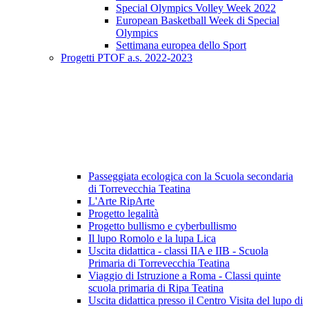
Special Olympics Volley Week 2022
European Basketball Week di Special
Olympics
Settimana europea dello Sport
Progetti PTOF a.s. 2022-2023
Passeggiata ecologica con la Scuola secondaria
di Torrevecchia Teatina
L'Arte RipArte
Progetto legalità
Progetto bullismo e cyberbullismo
Il lupo Romolo e la lupa Lica
Uscita didattica - classi IIA e IIB - Scuola
Primaria di Torrevecchia Teatina
Viaggio di Istruzione a Roma - Classi quinte
scuola primaria di Ripa Teatina
Uscita didattica presso il Centro Visita del lupo di