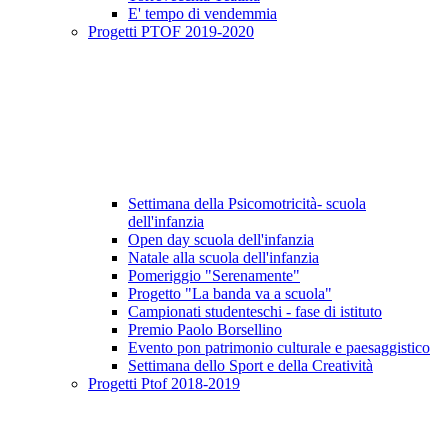
E' tempo di vendemmia
Progetti PTOF 2019-2020
Settimana della Psicomotricità- scuola
dell'infanzia
Open day scuola dell'infanzia
Natale alla scuola dell'infanzia
Pomeriggio "Serenamente"
Progetto "La banda va a scuola"
Campionati studenteschi - fase di istituto
Premio Paolo Borsellino
Evento pon patrimonio culturale e paesaggistico
Settimana dello Sport e della Creatività
Progetti Ptof 2018-2019