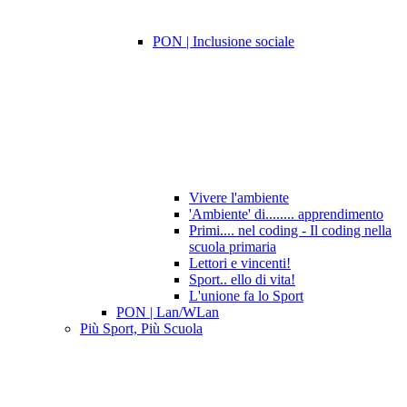
PON | Inclusione sociale
Vivere l'ambiente
'Ambiente' di........ apprendimento
Primi.... nel coding - Il coding nella
scuola primaria
Lettori e vincenti!
Sport.. ello di vita!
L'unione fa lo Sport
PON | Lan/WLan
Più Sport, Più Scuola