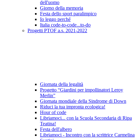
dell'uomo
Giorno della memoria
Festa dello sport paralimpico
Io leggo perché
Italia code-to-code...to-do
Progetti PTOF a.s. 2021-2022
Giornata della legalità
Progetto “Giardini per impollinatori Leroy
Merlin”
Giornata mondiale della Sindrome di Down
Riduci la tua impronta ecologica!
Hour of code
Libriamoci... con la Scuola Secondaria di Ripa
Teatina!
Festa dell'albero
Libriamoci - Incontro con la scrittrice Carmelina