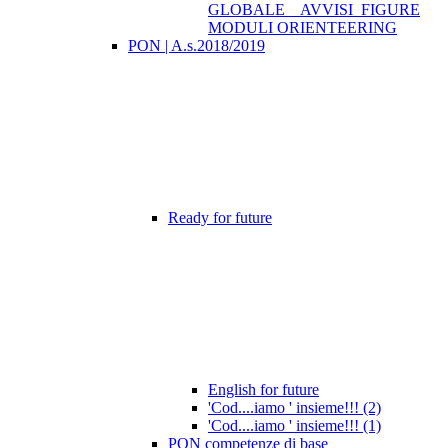
GLOBALE _ AVVISI_FIGURE
MODULI ORIENTEERING
PON | A.s.2018/2019
Ready for future
English for future
'Cod....iamo ' insieme!!! (2)
'Cod....iamo ' insieme!!! (1)
PON competenze di base