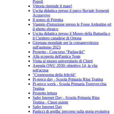
Popoli
Vittoria riprende il mare!
Uscita didattica presso il parco fluviale Sorgenti
Acquevive
Il sogno di Primika
Viaggio d'istruzione presso le Fosse Ardeatine ed
il ghetto ebraico
Uscita didattica presso il Museo della Battaglia e
il Cimitero canadese di Ortona
Giornata mondiale per la consapevolezza
sull'autismo 2023
Progetto - Concorso “Parlawiki”
Alla scoperta dell'antica Teate
Visita al museo universitario di Chieti
Agenda ONU 2030: obiettivo 14, la vita
sott'acqua
"Cromosoma della felicità"
Pi-greco day - Scuola Primaria Ripa Teatina
Pi-greco week - Scuola Primaria Torrevecchia
Teatina
Progetto lettura
Safer Internet Day - Scuola Primaria Ripa
Teatina - Classi quinte
Safer Internet Day
Pasticci di argilla: percorso sulla storia evolutiva