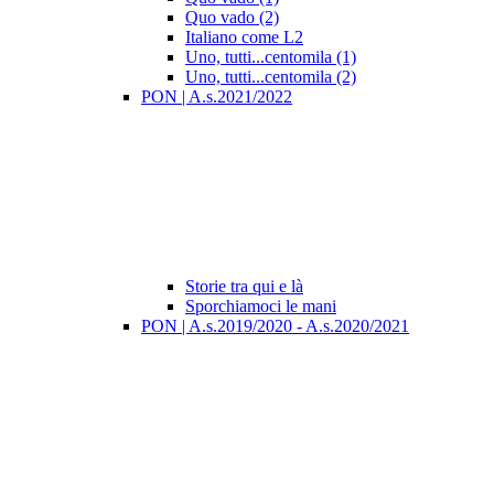
Quo vado (2)
Italiano come L2
Uno, tutti...centomila (1)
Uno, tutti...centomila (2)
PON | A.s.2021/2022
Storie tra qui e là
Sporchiamoci le mani
PON | A.s.2019/2020 - A.s.2020/2021