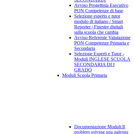
Avviso Progettista Esecutivo
PON Competenze di base
Selezione esperto e tutor
modulo di italiano / Smart
Reporter | Finestre digitali
sulla scuola che cambia
Avviso Referente Valutazione
PON Competenze Primaria e
Secondaria
Selezione Esperti e Tutor -
Moduli INGLESE SCUOLA
SECONDARIA DI I
GRADO
Moduli Scuola Primaria
Documentazione Moduli:Il
problem solving una palestra