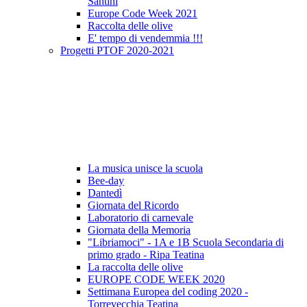
Santini
Europe Code Week 2021
Raccolta delle olive
E' tempo di vendemmia !!!
Progetti PTOF 2020-2021
La musica unisce la scuola
Bee-day
Dantedì
Giornata del Ricordo
Laboratorio di carnevale
Giornata della Memoria
"Libriamoci" - 1A e 1B Scuola Secondaria di
primo grado - Ripa Teatina
La raccolta delle olive
EUROPE CODE WEEK 2020
Settimana Europea del coding 2020 -
Torrevecchia Teatina