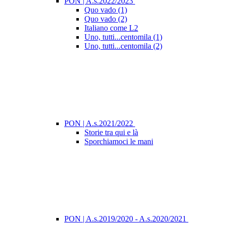
PON | A.s.2022/2023
Quo vado (1)
Quo vado (2)
Italiano come L2
Uno, tutti...centomila (1)
Uno, tutti...centomila (2)
PON | A.s.2021/2022
Storie tra qui e là
Sporchiamoci le mani
PON | A.s.2019/2020 - A.s.2020/2021