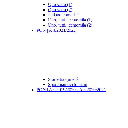
Quo vado (1)
Quo vado (2)
Italiano come L2
Uno, tutti...centomila (1)
Uno, tutti...centomila (2)
PON | A.s.2021/2022
Storie tra qui e là
Sporchiamoci le mani
PON | A.s.2019/2020 - A.s.2020/2021