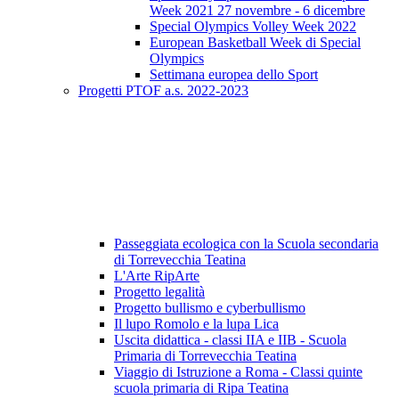
Week 2021 27 novembre - 6 dicembre
Special Olympics Volley Week 2022
European Basketball Week di Special
Olympics
Settimana europea dello Sport
Progetti PTOF a.s. 2022-2023
Passeggiata ecologica con la Scuola secondaria
di Torrevecchia Teatina
L'Arte RipArte
Progetto legalità
Progetto bullismo e cyberbullismo
Il lupo Romolo e la lupa Lica
Uscita didattica - classi IIA e IIB - Scuola
Primaria di Torrevecchia Teatina
Viaggio di Istruzione a Roma - Classi quinte
scuola primaria di Ripa Teatina