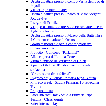
Uscita didattica presso il Centro Visita del lupo di
Popoli
Vittoria riprende il mare!
Uscita didattica presso il parco fluviale Sorgenti
Acquevive
Il sogno di Primika
Viaggio d'istruzione presso le Fosse Ardeatine ed
il ghetto ebraico
Uscita didattica presso il Museo della Battaglia e
il Cimitero canadese di Ortona
Giornata mondiale per la consapevolezza
sull'autismo 2023
Progetto - Concorso “Parlawiki”
Alla scoperta dell'antica Teate
Visita al museo universitario di Chieti
Agenda ONU 2030: obiettivo 14, la vita
sott'acqua
"Cromosoma della felicità"
Pi-greco day - Scuola Primaria Ripa Teatina
Pi-greco week - Scuola Primaria Torrevecchia
Teatina
Progetto lettura
Safer Internet Day - Scuola Primaria Ripa
Teatina - Classi quinte
Safer Internet Day