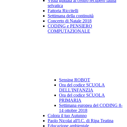
Visita guidata al centro recupero fauna
selvatica
Fattoria Riccitelli
Settimana della continuità
Concerto di Natale 2018
CODING e PENSIERO
COMPUTAZIONALE
Sensing ROBOT
Ora del codice SCUOLA
DELL'INFANZIA
Ora del codice SCUOLA
PRIMARIA
Settimana europea del CODING 8-
14 ottobre 2018
Colora il tuo Autunno
Paolo Nicolai all'I.C. di Ripa Teatina
Educazione ambientale