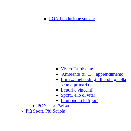
PON | Inclusione sociale
Vivere l'ambiente
'Ambiente' di........ apprendimento
Primi.... nel coding - Il coding nella
scuola primaria
Lettori e vincenti!
Sport.. ello di vita!
L'unione fa lo Sport
PON | Lan/WLan
Più Sport, Più Scuola