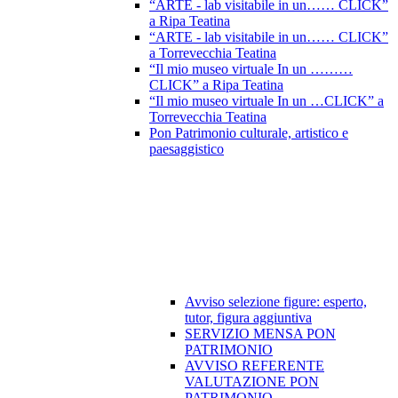
“ARTE - lab visitabile in un…… CLICK”
a Ripa Teatina
“ARTE - lab visitabile in un…… CLICK”
a Torrevecchia Teatina
“Il mio museo virtuale In un ………
CLICK” a Ripa Teatina
“Il mio museo virtuale In un …CLICK” a
Torrevecchia Teatina
Pon Patrimonio culturale, artistico e
paesaggistico
Avviso selezione figure: esperto,
tutor, figura aggiuntiva
SERVIZIO MENSA PON
PATRIMONIO
AVVISO REFERENTE
VALUTAZIONE PON
PATRIMONIO