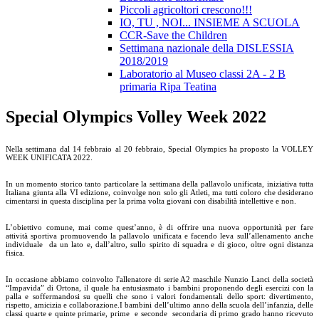
Piccoli agricoltori crescono!!!
IO, TU , NOI... INSIEME A SCUOLA
CCR-Save the Children
Settimana nazionale della DISLESSIA
2018/2019
Laboratorio al Museo classi 2A - 2 B
primaria Ripa Teatina
Special Olympics Volley Week 2022
Nella settimana dal 14 febbraio al 20 febbraio, Special Olympics ha proposto la VOLLEY
WEEK UNIFICATA 2022.
In un momento storico tanto particolare la settimana della pallavolo unificata, iniziativa tutta
Italiana giunta alla VI edizione, coinvolge non solo gli Atleti, ma tutti coloro che desiderano
cimentarsi in questa disciplina per la prima volta giovani con disabilità intellettive e non.
L’obiettivo comune, mai come quest’anno, è di offrire una nuova opportunità per fare
attività sportiva promuovendo la pallavolo unificata e facendo leva sull’allenamento anche
individuale da un lato e, dall’altro, sullo spirito di squadra e di gioco, oltre ogni distanza
fisica.
In occasione abbiamo coinvolto l'allenatore di serie A2 maschile Nunzio Lanci della società
“Impavida” di Ortona, il quale ha entusiasmato i bambini proponendo degli esercizi con la
palla e soffermandosi su quelli che sono i valori fondamentali dello sport: divertimento,
rispetto, amicizia e collaborazione.I bambini dell’ultimo anno della scuola dell’infanzia, delle
classi quarte e quinte primarie, prime e seconde secondaria di primo grado hanno ricevuto