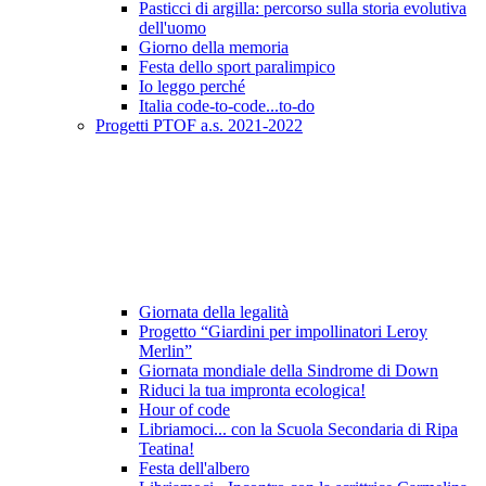
Pasticci di argilla: percorso sulla storia evolutiva
dell'uomo
Giorno della memoria
Festa dello sport paralimpico
Io leggo perché
Italia code-to-code...to-do
Progetti PTOF a.s. 2021-2022
Giornata della legalità
Progetto “Giardini per impollinatori Leroy
Merlin”
Giornata mondiale della Sindrome di Down
Riduci la tua impronta ecologica!
Hour of code
Libriamoci... con la Scuola Secondaria di Ripa
Teatina!
Festa dell'albero