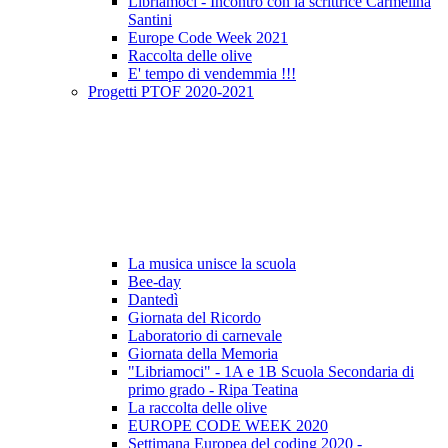
Libriamoci - Incontro con la scrittrice Carmelina
Santini
Europe Code Week 2021
Raccolta delle olive
E' tempo di vendemmia !!!
Progetti PTOF 2020-2021
La musica unisce la scuola
Bee-day
Dantedì
Giornata del Ricordo
Laboratorio di carnevale
Giornata della Memoria
"Libriamoci" - 1A e 1B Scuola Secondaria di
primo grado - Ripa Teatina
La raccolta delle olive
EUROPE CODE WEEK 2020
Settimana Europea del coding 2020 -