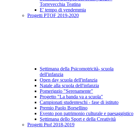
Torrevecchia Teatina
E' tempo di vendemmia
Progetti PTOF 2019-2020
Settimana della Psicomotricità- scuola
dell'infanzia
Open day scuola dell'infanzia
Natale alla scuola dell'infanzia
Pomeriggio "Serenamente"
Progetto "La banda va a scuola"
Campionati studenteschi - fase di istituto
Premio Paolo Borsellino
Evento pon patrimonio culturale e paesaggistico
Settimana dello Sport e della Creatività
Progetti Ptof 2018-2019