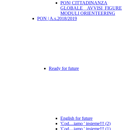
PON| CITTADINANZA
GLOBALE _ AVVISI_FIGURE
MODULI ORIENTEERING
PON | A.s.2018/2019
Ready for future
English for future
'Cod....iamo ' insieme!!! (2)
'Cod....iamo ' insieme!!! (1)