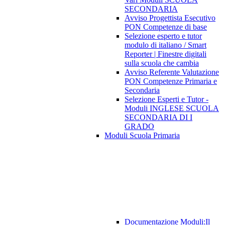
SECONDARIA
Avviso Progettista Esecutivo
PON Competenze di base
Selezione esperto e tutor
modulo di italiano / Smart
Reporter | Finestre digitali
sulla scuola che cambia
Avviso Referente Valutazione
PON Competenze Primaria e
Secondaria
Selezione Esperti e Tutor -
Moduli INGLESE SCUOLA
SECONDARIA DI I
GRADO
Moduli Scuola Primaria
Documentazione Moduli:Il