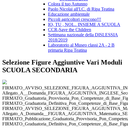
Colora il tuo Autunno
Paolo Nicolai all'I.C. di Ripa Teatina
Educazione ambientale
Piccoli agricoltori crescono!!!
IO, TU , NOI... INSIEME A SCUOLA
CCR-Save the Children
Settimana nazionale della DISLESSIA
2018/2019
Laboratorio al Museo classi 2A - 2 B
primaria Ripa Teatina
Selezione Figure Aggiuntive Vari Moduli
SCUOLA SECONDARIA
FIRMATO_AVVISO_SELEZIONE_FIGURA_AGGIUNTIVA_INGLE
Allegato_A__Domanda_FIGURA_AGGIUNTIVA_INGLESE_Secon
FIRMATO_Graduatoria_Provvisoria_Pon_Competenze_di_Base_Fi
FIRMATO_Graduatoria_Definitiva_Pon_Competenze_di_Base_Figur
FIRMATO_AVVISO_SELEZIONE_FIGURA_AGGIUNTIVA_MATE
Allegato_A_Domanda__FIGURA_AGGIUNTIVA_Matematica_S
FIRMATO_Pubblicazione_Graduatoria_Provvisoria_Pon_Competenze
FIRMATO_Graduatoria_Definitiva_Pon_Competenze_di_Base_Figur