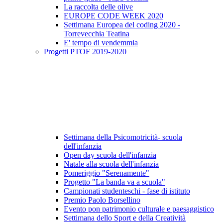
La raccolta delle olive
EUROPE CODE WEEK 2020
Settimana Europea del coding 2020 -
Torrevecchia Teatina
E' tempo di vendemmia
Progetti PTOF 2019-2020
Settimana della Psicomotricità- scuola
dell'infanzia
Open day scuola dell'infanzia
Natale alla scuola dell'infanzia
Pomeriggio "Serenamente"
Progetto "La banda va a scuola"
Campionati studenteschi - fase di istituto
Premio Paolo Borsellino
Evento pon patrimonio culturale e paesaggistico
Settimana dello Sport e della Creatività