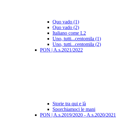
Quo vado (1)
Quo vado (2)
Italiano come L2
Uno, tutti...centomila (1)
Uno, tutti...centomila (2)
PON | A.s.2021/2022
Storie tra qui e là
Sporchiamoci le mani
PON | A.s.2019/2020 - A.s.2020/2021