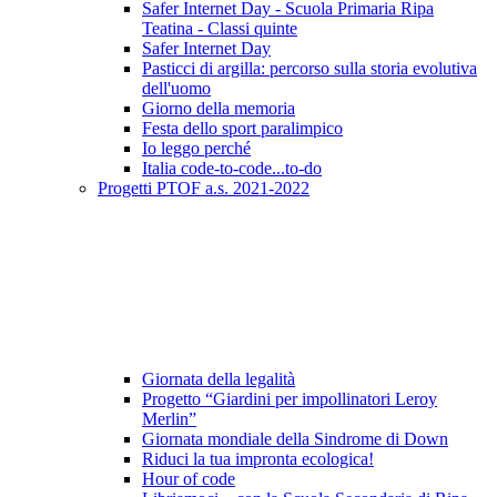
Safer Internet Day - Scuola Primaria Ripa
Teatina - Classi quinte
Safer Internet Day
Pasticci di argilla: percorso sulla storia evolutiva
dell'uomo
Giorno della memoria
Festa dello sport paralimpico
Io leggo perché
Italia code-to-code...to-do
Progetti PTOF a.s. 2021-2022
Giornata della legalità
Progetto “Giardini per impollinatori Leroy
Merlin”
Giornata mondiale della Sindrome di Down
Riduci la tua impronta ecologica!
Hour of code