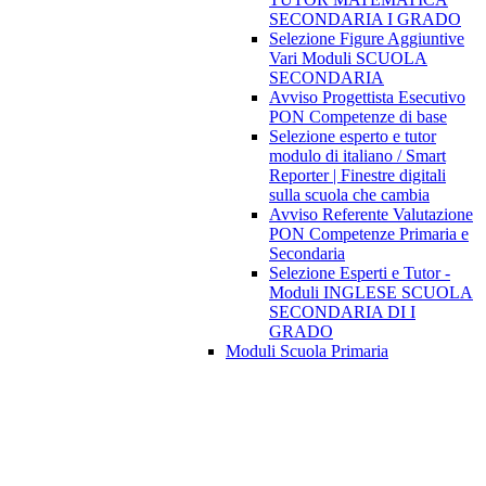
SECONDARIA I GRADO
Selezione Figure Aggiuntive
Vari Moduli SCUOLA
SECONDARIA
Avviso Progettista Esecutivo
PON Competenze di base
Selezione esperto e tutor
modulo di italiano / Smart
Reporter | Finestre digitali
sulla scuola che cambia
Avviso Referente Valutazione
PON Competenze Primaria e
Secondaria
Selezione Esperti e Tutor -
Moduli INGLESE SCUOLA
SECONDARIA DI I
GRADO
Moduli Scuola Primaria