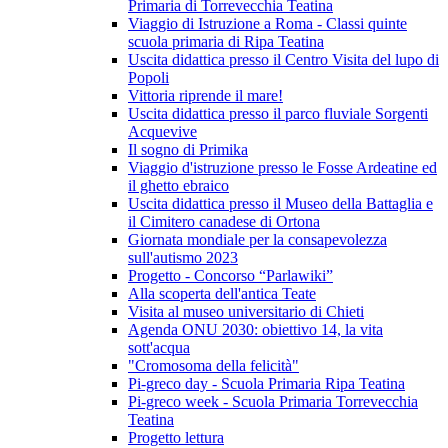
Primaria di Torrevecchia Teatina
Viaggio di Istruzione a Roma - Classi quinte
scuola primaria di Ripa Teatina
Uscita didattica presso il Centro Visita del lupo di
Popoli
Vittoria riprende il mare!
Uscita didattica presso il parco fluviale Sorgenti
Acquevive
Il sogno di Primika
Viaggio d'istruzione presso le Fosse Ardeatine ed
il ghetto ebraico
Uscita didattica presso il Museo della Battaglia e
il Cimitero canadese di Ortona
Giornata mondiale per la consapevolezza
sull'autismo 2023
Progetto - Concorso “Parlawiki”
Alla scoperta dell'antica Teate
Visita al museo universitario di Chieti
Agenda ONU 2030: obiettivo 14, la vita
sott'acqua
"Cromosoma della felicità"
Pi-greco day - Scuola Primaria Ripa Teatina
Pi-greco week - Scuola Primaria Torrevecchia
Teatina
Progetto lettura