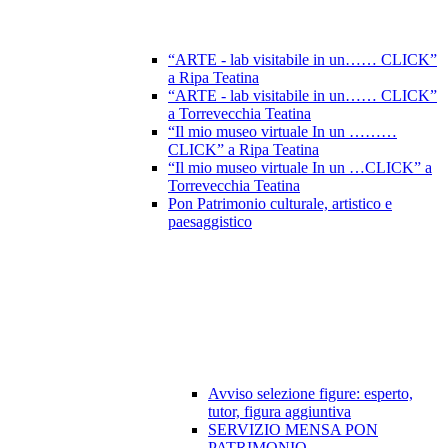
“ARTE - lab visitabile in un…… CLICK”
a Ripa Teatina
“ARTE - lab visitabile in un…… CLICK”
a Torrevecchia Teatina
“Il mio museo virtuale In un ………
CLICK” a Ripa Teatina
“Il mio museo virtuale In un …CLICK” a
Torrevecchia Teatina
Pon Patrimonio culturale, artistico e
paesaggistico
Avviso selezione figure: esperto,
tutor, figura aggiuntiva
SERVIZIO MENSA PON
PATRIMONIO