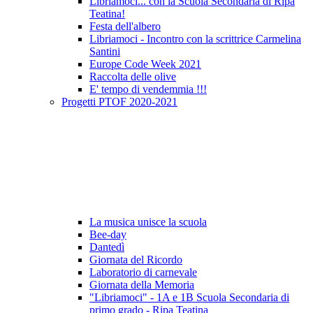
Libriamoci... con la Scuola Secondaria di Ripa
Teatina!
Festa dell'albero
Libriamoci - Incontro con la scrittrice Carmelina
Santini
Europe Code Week 2021
Raccolta delle olive
E' tempo di vendemmia !!!
Progetti PTOF 2020-2021
La musica unisce la scuola
Bee-day
Dantedì
Giornata del Ricordo
Laboratorio di carnevale
Giornata della Memoria
"Libriamoci" - 1A e 1B Scuola Secondaria di
primo grado - Ripa Teatina