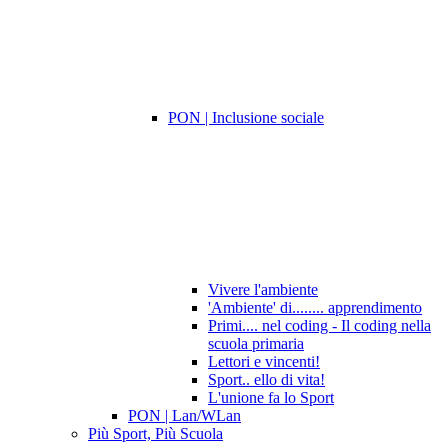
PON | Inclusione sociale
Vivere l'ambiente
'Ambiente' di........ apprendimento
Primi.... nel coding - Il coding nella
scuola primaria
Lettori e vincenti!
Sport.. ello di vita!
L'unione fa lo Sport
PON | Lan/WLan
Più Sport, Più Scuola