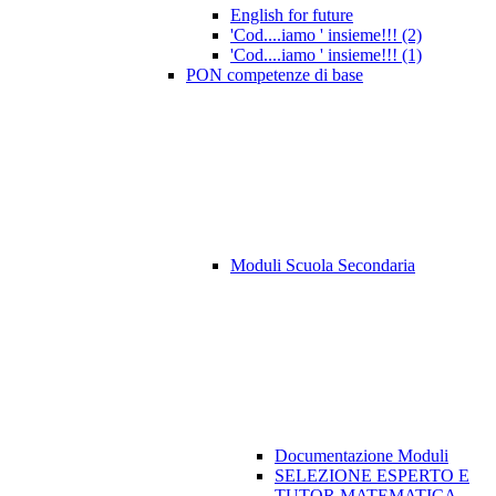
English for future
'Cod....iamo ' insieme!!! (2)
'Cod....iamo ' insieme!!! (1)
PON competenze di base
Moduli Scuola Secondaria
Documentazione Moduli
SELEZIONE ESPERTO E
TUTOR MATEMATICA