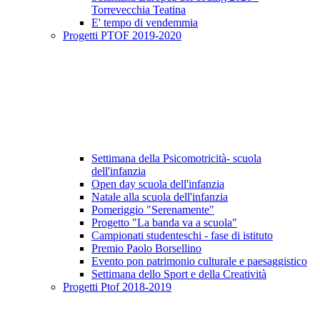
Torrevecchia Teatina
E' tempo di vendemmia
Progetti PTOF 2019-2020
Settimana della Psicomotricità- scuola
dell'infanzia
Open day scuola dell'infanzia
Natale alla scuola dell'infanzia
Pomeriggio "Serenamente"
Progetto "La banda va a scuola"
Campionati studenteschi - fase di istituto
Premio Paolo Borsellino
Evento pon patrimonio culturale e paesaggistico
Settimana dello Sport e della Creatività
Progetti Ptof 2018-2019