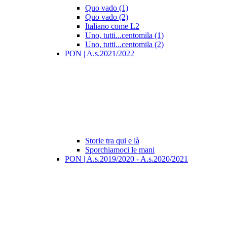
Quo vado (1)
Quo vado (2)
Italiano come L2
Uno, tutti...centomila (1)
Uno, tutti...centomila (2)
PON | A.s.2021/2022
Storie tra qui e là
Sporchiamoci le mani
PON | A.s.2019/2020 - A.s.2020/2021