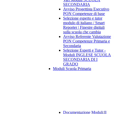
SECONDARIA
Avviso Progettista Esecutivo
PON Competenze di base
Selezione esperto e tutor
modulo di italiano / Smart
Reporter | Finestre digitali
sulla scuola che cambia
Avviso Referente Valutazione
PON Competenze Primaria e
Secondaria
Selezione Esperti e Tutor -
Moduli INGLESE SCUOLA
SECONDARIA DI I
GRADO
Moduli Scuola Primaria
Documentazione Moduli:Il