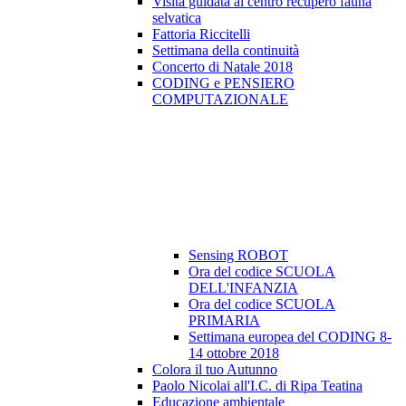
Visita guidata al centro recupero fauna
selvatica
Fattoria Riccitelli
Settimana della continuità
Concerto di Natale 2018
CODING e PENSIERO
COMPUTAZIONALE
Sensing ROBOT
Ora del codice SCUOLA
DELL'INFANZIA
Ora del codice SCUOLA
PRIMARIA
Settimana europea del CODING 8-
14 ottobre 2018
Colora il tuo Autunno
Paolo Nicolai all'I.C. di Ripa Teatina
Educazione ambientale