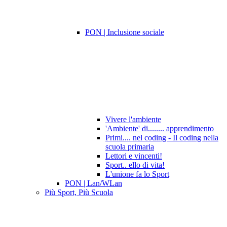
PON | Inclusione sociale
Vivere l'ambiente
'Ambiente' di........ apprendimento
Primi.... nel coding - Il coding nella
scuola primaria
Lettori e vincenti!
Sport.. ello di vita!
L'unione fa lo Sport
PON | Lan/WLan
Più Sport, Più Scuola