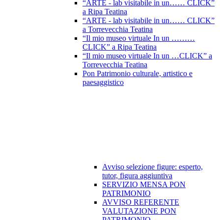
“ARTE - lab visitabile in un…… CLICK”
a Ripa Teatina
“ARTE - lab visitabile in un…… CLICK”
a Torrevecchia Teatina
“Il mio museo virtuale In un ………
CLICK” a Ripa Teatina
“Il mio museo virtuale In un …CLICK” a
Torrevecchia Teatina
Pon Patrimonio culturale, artistico e
paesaggistico
Avviso selezione figure: esperto,
tutor, figura aggiuntiva
SERVIZIO MENSA PON
PATRIMONIO
AVVISO REFERENTE
VALUTAZIONE PON
PATRIMONIO