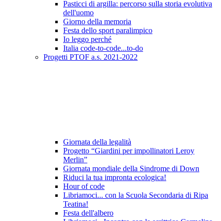
Pasticci di argilla: percorso sulla storia evolutiva
dell'uomo
Giorno della memoria
Festa dello sport paralimpico
Io leggo perché
Italia code-to-code...to-do
Progetti PTOF a.s. 2021-2022
Giornata della legalità
Progetto “Giardini per impollinatori Leroy
Merlin”
Giornata mondiale della Sindrome di Down
Riduci la tua impronta ecologica!
Hour of code
Libriamoci... con la Scuola Secondaria di Ripa
Teatina!
Festa dell'albero