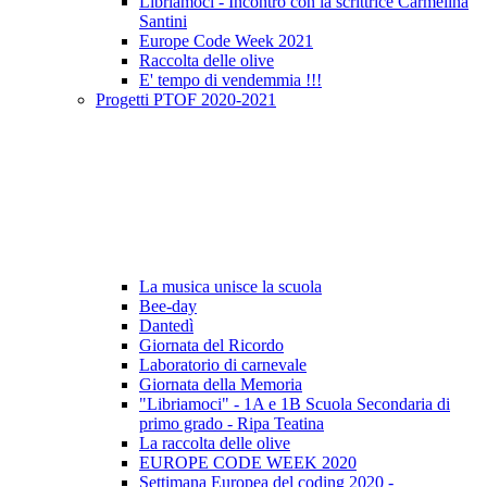
Libriamoci - Incontro con la scrittrice Carmelina
Santini
Europe Code Week 2021
Raccolta delle olive
E' tempo di vendemmia !!!
Progetti PTOF 2020-2021
La musica unisce la scuola
Bee-day
Dantedì
Giornata del Ricordo
Laboratorio di carnevale
Giornata della Memoria
"Libriamoci" - 1A e 1B Scuola Secondaria di
primo grado - Ripa Teatina
La raccolta delle olive
EUROPE CODE WEEK 2020
Settimana Europea del coding 2020 -