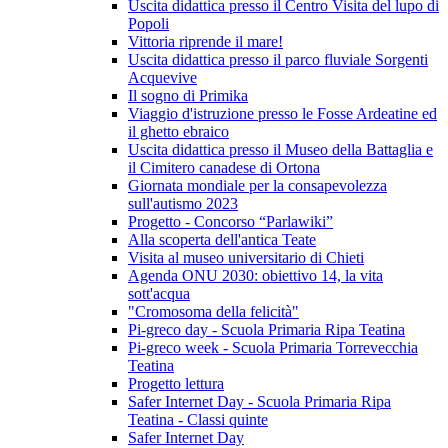
Uscita didattica presso il Centro Visita del lupo di
Popoli
Vittoria riprende il mare!
Uscita didattica presso il parco fluviale Sorgenti
Acquevive
Il sogno di Primika
Viaggio d'istruzione presso le Fosse Ardeatine ed
il ghetto ebraico
Uscita didattica presso il Museo della Battaglia e
il Cimitero canadese di Ortona
Giornata mondiale per la consapevolezza
sull'autismo 2023
Progetto - Concorso “Parlawiki”
Alla scoperta dell'antica Teate
Visita al museo universitario di Chieti
Agenda ONU 2030: obiettivo 14, la vita
sott'acqua
"Cromosoma della felicità"
Pi-greco day - Scuola Primaria Ripa Teatina
Pi-greco week - Scuola Primaria Torrevecchia
Teatina
Progetto lettura
Safer Internet Day - Scuola Primaria Ripa
Teatina - Classi quinte
Safer Internet Day