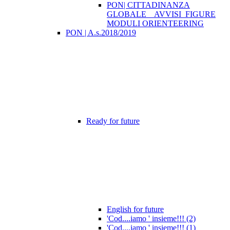
PON| CITTADINANZA
GLOBALE _ AVVISI_FIGURE
MODULI ORIENTEERING
PON | A.s.2018/2019
Ready for future
English for future
'Cod....iamo ' insieme!!! (2)
'Cod....iamo ' insieme!!! (1)