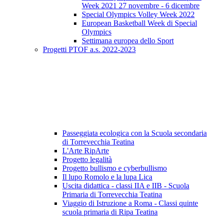
Week 2021 27 novembre - 6 dicembre
Special Olympics Volley Week 2022
European Basketball Week di Special
Olympics
Settimana europea dello Sport
Progetti PTOF a.s. 2022-2023
Passeggiata ecologica con la Scuola secondaria
di Torrevecchia Teatina
L'Arte RipArte
Progetto legalità
Progetto bullismo e cyberbullismo
Il lupo Romolo e la lupa Lica
Uscita didattica - classi IIA e IIB - Scuola
Primaria di Torrevecchia Teatina
Viaggio di Istruzione a Roma - Classi quinte
scuola primaria di Ripa Teatina