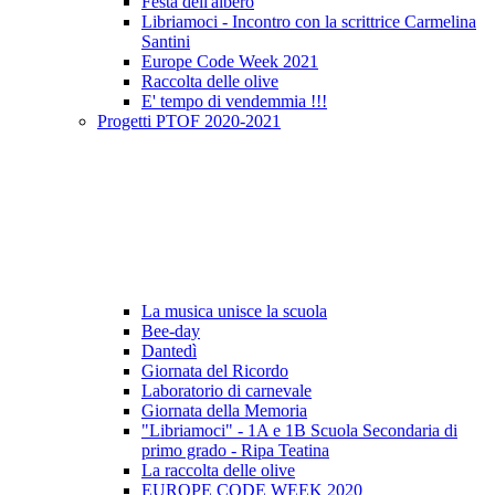
Festa dell'albero
Libriamoci - Incontro con la scrittrice Carmelina
Santini
Europe Code Week 2021
Raccolta delle olive
E' tempo di vendemmia !!!
Progetti PTOF 2020-2021
La musica unisce la scuola
Bee-day
Dantedì
Giornata del Ricordo
Laboratorio di carnevale
Giornata della Memoria
"Libriamoci" - 1A e 1B Scuola Secondaria di
primo grado - Ripa Teatina
La raccolta delle olive
EUROPE CODE WEEK 2020