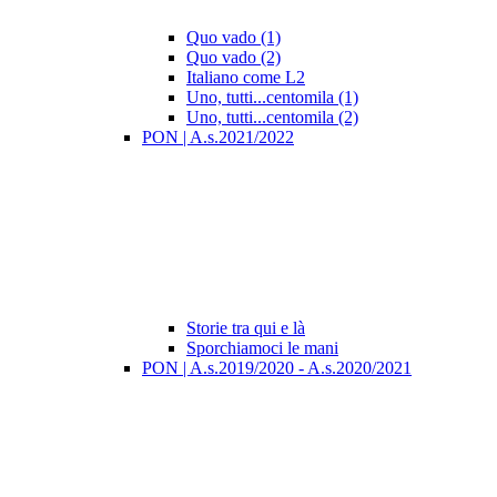
Quo vado (1)
Quo vado (2)
Italiano come L2
Uno, tutti...centomila (1)
Uno, tutti...centomila (2)
PON | A.s.2021/2022
Storie tra qui e là
Sporchiamoci le mani
PON | A.s.2019/2020 - A.s.2020/2021