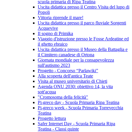
scuola primaria di Ripa Teatina
Uscita didattica presso il Centro Visita del lupo di
Popoli
Vittoria riprende il mare!
Uscita didattica presso il parco fluviale Sorgenti
Acquevive
Il sogno di Primika
Viaggio d'istruzione presso le Fosse Ardeatine ed
il ghetto ebraico
Uscita didattica presso il Museo della Battaglia e
il Cimitero canadese di Ortona
Giornata mondiale per la consapevolezza
sull'autismo 2023
Progetto - Concorso “Parlawiki”
Alla scoperta dell'antica Teate
Visita al museo universitario di Chieti
Agenda ONU 2030: obiettivo 14, la vita
sott'acqua
"Cromosoma della felicità"
Pi-greco day - Scuola Primaria Ripa Teatina
Pi-greco week - Scuola Primaria Torrevecchia
Teatina
Progetto lettura
Safer Internet Day - Scuola Primaria Ripa
Teatina - Classi quinte