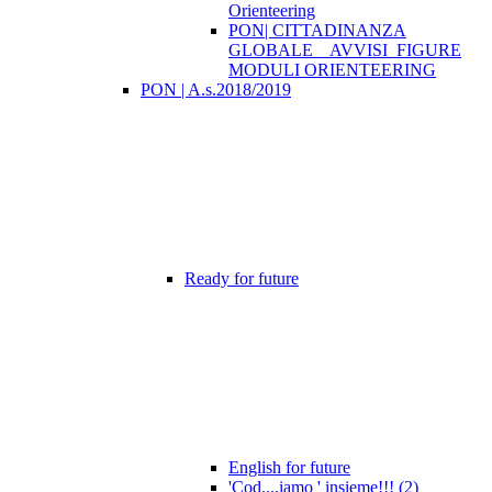
Orienteering
PON| CITTADINANZA
GLOBALE _ AVVISI_FIGURE
MODULI ORIENTEERING
PON | A.s.2018/2019
Ready for future
English for future
'Cod....iamo ' insieme!!! (2)