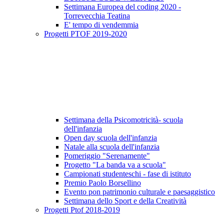
Settimana Europea del coding 2020 -
Torrevecchia Teatina
E' tempo di vendemmia
Progetti PTOF 2019-2020
Settimana della Psicomotricità- scuola
dell'infanzia
Open day scuola dell'infanzia
Natale alla scuola dell'infanzia
Pomeriggio "Serenamente"
Progetto "La banda va a scuola"
Campionati studenteschi - fase di istituto
Premio Paolo Borsellino
Evento pon patrimonio culturale e paesaggistico
Settimana dello Sport e della Creatività
Progetti Ptof 2018-2019