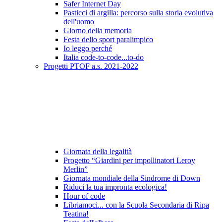
Safer Internet Day
Pasticci di argilla: percorso sulla storia evolutiva
dell'uomo
Giorno della memoria
Festa dello sport paralimpico
Io leggo perché
Italia code-to-code...to-do
Progetti PTOF a.s. 2021-2022
Giornata della legalità
Progetto “Giardini per impollinatori Leroy
Merlin”
Giornata mondiale della Sindrome di Down
Riduci la tua impronta ecologica!
Hour of code
Libriamoci... con la Scuola Secondaria di Ripa
Teatina!