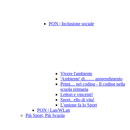
PON | Inclusione sociale
Vivere l'ambiente
'Ambiente' di........ apprendimento
Primi.... nel coding - Il coding nella
scuola primaria
Lettori e vincenti!
Sport.. ello di vita!
L'unione fa lo Sport
PON | Lan/WLan
Più Sport, Più Scuola