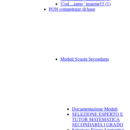
'Cod....iamo ' insieme!!! (1)
PON competenze di base
Moduli Scuola Secondaria
Documentazione Moduli
SELEZIONE ESPERTO E
TUTOR MATEMATICA
SECONDARIA I GRADO
Selezione Figure Aggiuntive