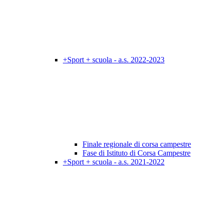
+Sport + scuola - a.s. 2022-2023
Finale regionale di corsa campestre
Fase di Istituto di Corsa Campestre
+Sport + scuola - a.s. 2021-2022