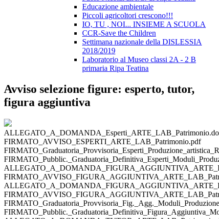
Educazione ambientale
Piccoli agricoltori crescono!!!
IO, TU , NOI... INSIEME A SCUOLA
CCR-Save the Children
Settimana nazionale della DISLESSIA
2018/2019
Laboratorio al Museo classi 2A - 2 B
primaria Ripa Teatina
Avviso selezione figure: esperto, tutor,
figura aggiuntiva
ALLEGATO_A_DOMANDA_Esperti_ARTE_LAB_Patrimonio.do
FIRMATO_AVVISO_ESPERTI_ARTE_LAB_Patrimonio.pdf
FIRMATO_Graduatoria_Provvisoria_Esperti_Produzione_artistica_R
FIRMATO_Pubblic._Graduatoria_Definitiva_Esperti_Moduli_Produzi
ALLEGATO_A_DOMANDA_FIGURA_AGGIUNTIVA_ARTE_LAB_
FIRMATO_AVVISO_FIGURA_AGGIUNTIVA_ARTE_LAB_Patrim
ALLEGATO_A_DOMANDA_FIGURA_AGGIUNTIVA_ARTE_LAB_
FIRMATO_AVVISO_FIGURA_AGGIUNTIVA_ARTE_LAB_Patrim
FIRMATO_Graduatoria_Provvisoria_Fig._Agg._Moduli_Produzione_a
FIRMATO_Pubblic._Graduatoria_Definitiva_Figura_Aggiuntiva_Mod