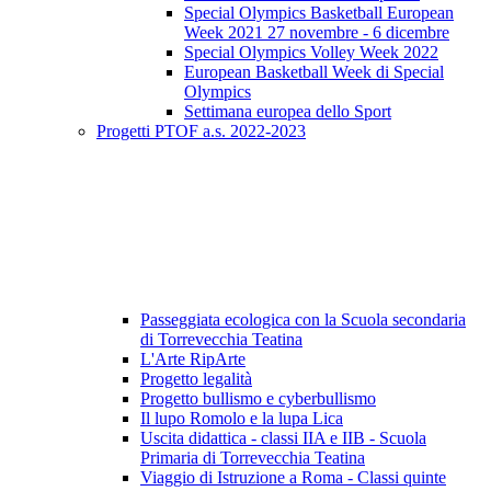
Special Olympics Basketball European
Week 2021 27 novembre - 6 dicembre
Special Olympics Volley Week 2022
European Basketball Week di Special
Olympics
Settimana europea dello Sport
Progetti PTOF a.s. 2022-2023
Passeggiata ecologica con la Scuola secondaria
di Torrevecchia Teatina
L'Arte RipArte
Progetto legalità
Progetto bullismo e cyberbullismo
Il lupo Romolo e la lupa Lica
Uscita didattica - classi IIA e IIB - Scuola
Primaria di Torrevecchia Teatina
Viaggio di Istruzione a Roma - Classi quinte