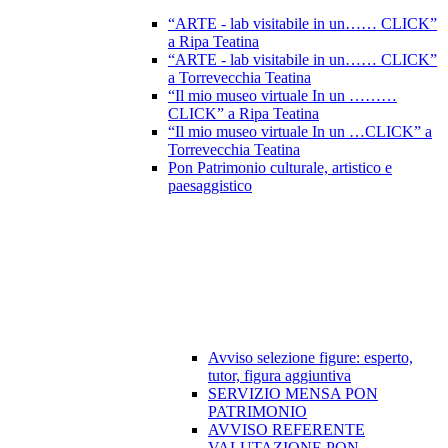
“ARTE - lab visitabile in un…… CLICK”
a Ripa Teatina
“ARTE - lab visitabile in un…… CLICK”
a Torrevecchia Teatina
“Il mio museo virtuale In un ………
CLICK” a Ripa Teatina
“Il mio museo virtuale In un …CLICK” a
Torrevecchia Teatina
Pon Patrimonio culturale, artistico e
paesaggistico
Avviso selezione figure: esperto,
tutor, figura aggiuntiva
SERVIZIO MENSA PON
PATRIMONIO
AVVISO REFERENTE
VALUTAZIONE PON