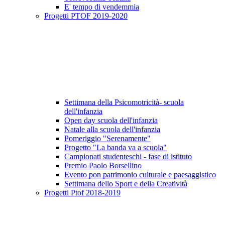
E' tempo di vendemmia
Progetti PTOF 2019-2020
Settimana della Psicomotricità- scuola
dell'infanzia
Open day scuola dell'infanzia
Natale alla scuola dell'infanzia
Pomeriggio "Serenamente"
Progetto "La banda va a scuola"
Campionati studenteschi - fase di istituto
Premio Paolo Borsellino
Evento pon patrimonio culturale e paesaggistico
Settimana dello Sport e della Creatività
Progetti Ptof 2018-2019