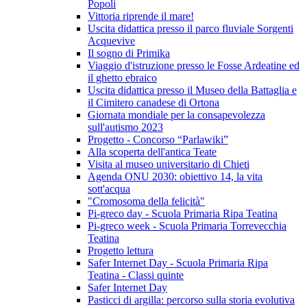
Popoli
Vittoria riprende il mare!
Uscita didattica presso il parco fluviale Sorgenti
Acquevive
Il sogno di Primika
Viaggio d'istruzione presso le Fosse Ardeatine ed
il ghetto ebraico
Uscita didattica presso il Museo della Battaglia e
il Cimitero canadese di Ortona
Giornata mondiale per la consapevolezza
sull'autismo 2023
Progetto - Concorso “Parlawiki”
Alla scoperta dell'antica Teate
Visita al museo universitario di Chieti
Agenda ONU 2030: obiettivo 14, la vita
sott'acqua
"Cromosoma della felicità"
Pi-greco day - Scuola Primaria Ripa Teatina
Pi-greco week - Scuola Primaria Torrevecchia
Teatina
Progetto lettura
Safer Internet Day - Scuola Primaria Ripa
Teatina - Classi quinte
Safer Internet Day
Pasticci di argilla: percorso sulla storia evolutiva