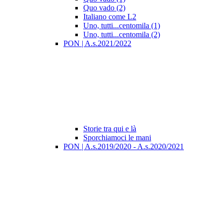
Quo vado (2)
Italiano come L2
Uno, tutti...centomila (1)
Uno, tutti...centomila (2)
PON | A.s.2021/2022
Storie tra qui e là
Sporchiamoci le mani
PON | A.s.2019/2020 - A.s.2020/2021