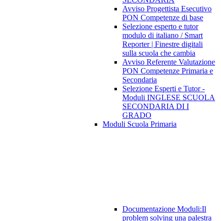
Avviso Progettista Esecutivo
PON Competenze di base
Selezione esperto e tutor
modulo di italiano / Smart
Reporter | Finestre digitali
sulla scuola che cambia
Avviso Referente Valutazione
PON Competenze Primaria e
Secondaria
Selezione Esperti e Tutor -
Moduli INGLESE SCUOLA
SECONDARIA DI I
GRADO
Moduli Scuola Primaria
Documentazione Moduli:Il
problem solving una palestra