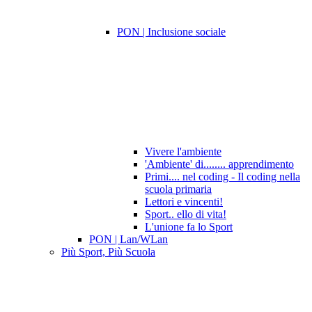
PON | Inclusione sociale
Vivere l'ambiente
'Ambiente' di........ apprendimento
Primi.... nel coding - Il coding nella
scuola primaria
Lettori e vincenti!
Sport.. ello di vita!
L'unione fa lo Sport
PON | Lan/WLan
Più Sport, Più Scuola