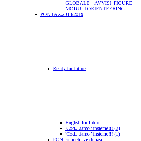
GLOBALE _ AVVISI_FIGURE
MODULI ORIENTEERING
PON | A.s.2018/2019
Ready for future
English for future
'Cod....iamo ' insieme!!! (2)
'Cod....iamo ' insieme!!! (1)
PON competenze di base