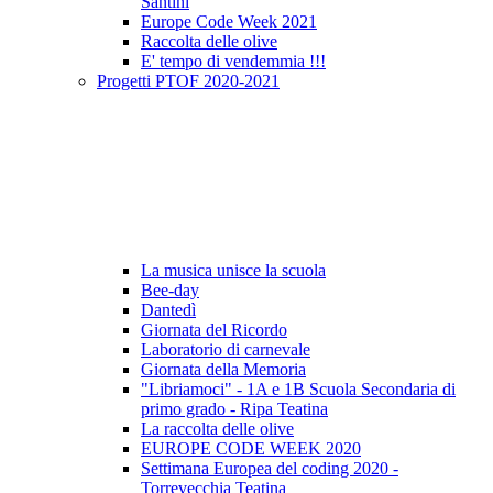
Santini
Europe Code Week 2021
Raccolta delle olive
E' tempo di vendemmia !!!
Progetti PTOF 2020-2021
La musica unisce la scuola
Bee-day
Dantedì
Giornata del Ricordo
Laboratorio di carnevale
Giornata della Memoria
"Libriamoci" - 1A e 1B Scuola Secondaria di
primo grado - Ripa Teatina
La raccolta delle olive
EUROPE CODE WEEK 2020
Settimana Europea del coding 2020 -
Torrevecchia Teatina