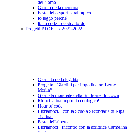
dell'uomo
Giorno della memoria
Festa dello sport paralimpico
Io leggo perché
Italia code-to-code...to-do
Progetti PTOF a.s. 2021-2022
Giornata della legalità
Progetto “Giardini per impollinatori Leroy
Merlin”
Giornata mondiale della Sindrome di Down
Riduci la tua impronta ecologica!
Hour of code
Libriamoci... con la Scuola Secondaria di Ripa
Teatina!
Festa dell'albero
Libriamoci - Incontro con la scrittrice Carmelina