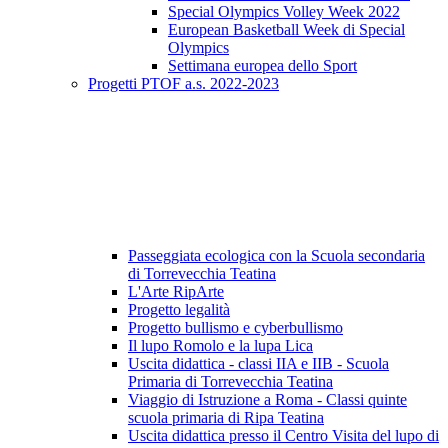
Special Olympics Volley Week 2022
European Basketball Week di Special
Olympics
Settimana europea dello Sport
Progetti PTOF a.s. 2022-2023
Passeggiata ecologica con la Scuola secondaria
di Torrevecchia Teatina
L'Arte RipArte
Progetto legalità
Progetto bullismo e cyberbullismo
Il lupo Romolo e la lupa Lica
Uscita didattica - classi IIA e IIB - Scuola
Primaria di Torrevecchia Teatina
Viaggio di Istruzione a Roma - Classi quinte
scuola primaria di Ripa Teatina
Uscita didattica presso il Centro Visita del lupo di