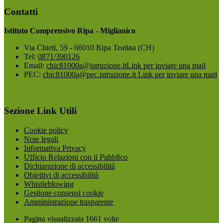
Contatti
Istituto Comprensivo Ripa - Miglianico
Via Chieti, 59 - 66010 Ripa Teatina (CH)
Tel:
0871/390126
Email:
chic81000a@istruzione.it
Link per inviare una mail
PEC:
chic81000a@pec.istruzione.it
Link per inviare una mail
Sezione Link Utili
Cookie policy
Note legali
Informativa Privacy
Ufficio Relazioni con il Pubblico
Dichiarazione di accessibilità
Obiettivi di accessibilità
Whistleblowing
Gestione consensi cookie
Amministrazione trasparente
Pagina visualizzata
1661
volte