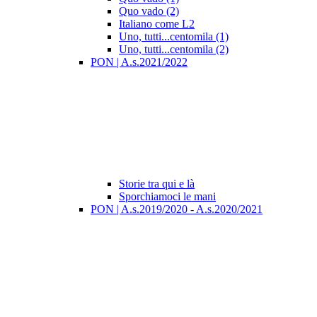
Quo vado (2)
Italiano come L2
Uno, tutti...centomila (1)
Uno, tutti...centomila (2)
PON | A.s.2021/2022
Storie tra qui e là
Sporchiamoci le mani
PON | A.s.2019/2020 - A.s.2020/2021