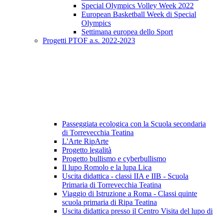
Special Olympics Volley Week 2022
European Basketball Week di Special
Olympics
Settimana europea dello Sport
Progetti PTOF a.s. 2022-2023
Passeggiata ecologica con la Scuola secondaria
di Torrevecchia Teatina
L'Arte RipArte
Progetto legalità
Progetto bullismo e cyberbullismo
Il lupo Romolo e la lupa Lica
Uscita didattica - classi IIA e IIB - Scuola
Primaria di Torrevecchia Teatina
Viaggio di Istruzione a Roma - Classi quinte
scuola primaria di Ripa Teatina
Uscita didattica presso il Centro Visita del lupo di