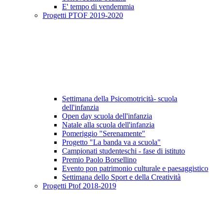
E' tempo di vendemmia
Progetti PTOF 2019-2020
Settimana della Psicomotricità- scuola
dell'infanzia
Open day scuola dell'infanzia
Natale alla scuola dell'infanzia
Pomeriggio "Serenamente"
Progetto "La banda va a scuola"
Campionati studenteschi - fase di istituto
Premio Paolo Borsellino
Evento pon patrimonio culturale e paesaggistico
Settimana dello Sport e della Creatività
Progetti Ptof 2018-2019