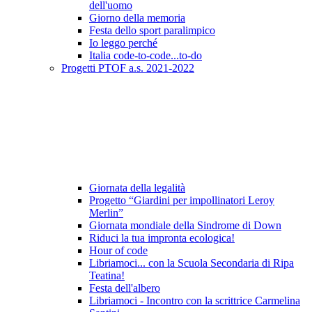
dell'uomo
Giorno della memoria
Festa dello sport paralimpico
Io leggo perché
Italia code-to-code...to-do
Progetti PTOF a.s. 2021-2022
Giornata della legalità
Progetto “Giardini per impollinatori Leroy
Merlin”
Giornata mondiale della Sindrome di Down
Riduci la tua impronta ecologica!
Hour of code
Libriamoci... con la Scuola Secondaria di Ripa
Teatina!
Festa dell'albero
Libriamoci - Incontro con la scrittrice Carmelina