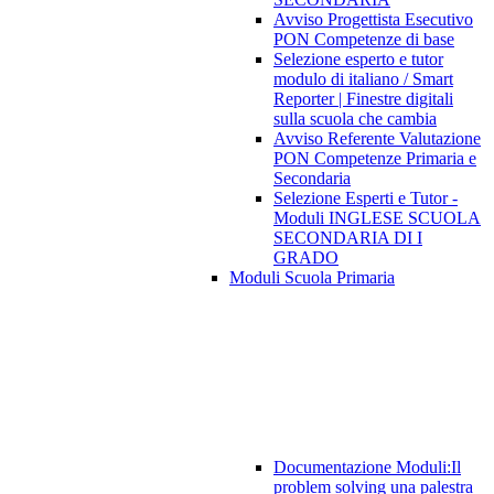
Avviso Progettista Esecutivo
PON Competenze di base
Selezione esperto e tutor
modulo di italiano / Smart
Reporter | Finestre digitali
sulla scuola che cambia
Avviso Referente Valutazione
PON Competenze Primaria e
Secondaria
Selezione Esperti e Tutor -
Moduli INGLESE SCUOLA
SECONDARIA DI I
GRADO
Moduli Scuola Primaria
Documentazione Moduli:Il
problem solving una palestra