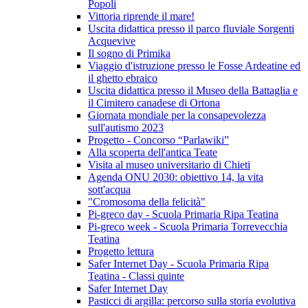
Popoli
Vittoria riprende il mare!
Uscita didattica presso il parco fluviale Sorgenti
Acquevive
Il sogno di Primika
Viaggio d'istruzione presso le Fosse Ardeatine ed
il ghetto ebraico
Uscita didattica presso il Museo della Battaglia e
il Cimitero canadese di Ortona
Giornata mondiale per la consapevolezza
sull'autismo 2023
Progetto - Concorso “Parlawiki”
Alla scoperta dell'antica Teate
Visita al museo universitario di Chieti
Agenda ONU 2030: obiettivo 14, la vita
sott'acqua
"Cromosoma della felicità"
Pi-greco day - Scuola Primaria Ripa Teatina
Pi-greco week - Scuola Primaria Torrevecchia
Teatina
Progetto lettura
Safer Internet Day - Scuola Primaria Ripa
Teatina - Classi quinte
Safer Internet Day
Pasticci di argilla: percorso sulla storia evolutiva