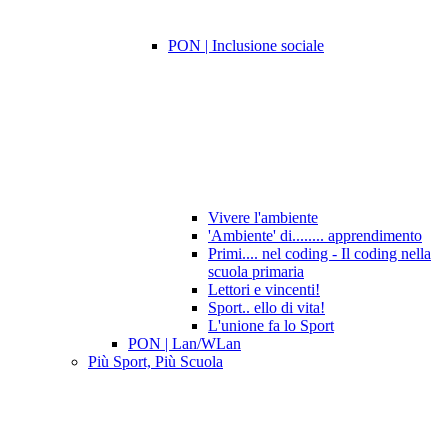
PON | Inclusione sociale
Vivere l'ambiente
'Ambiente' di........ apprendimento
Primi.... nel coding - Il coding nella
scuola primaria
Lettori e vincenti!
Sport.. ello di vita!
L'unione fa lo Sport
PON | Lan/WLan
Più Sport, Più Scuola