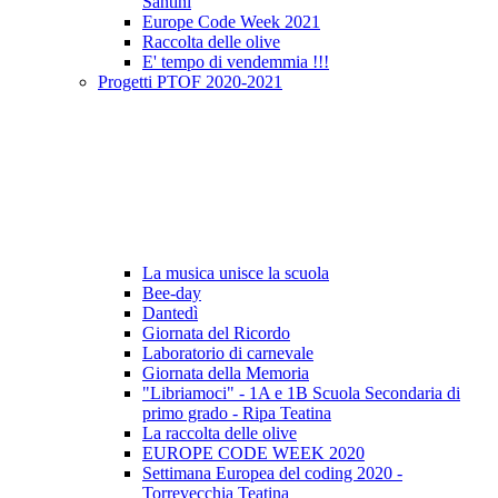
Santini
Europe Code Week 2021
Raccolta delle olive
E' tempo di vendemmia !!!
Progetti PTOF 2020-2021
La musica unisce la scuola
Bee-day
Dantedì
Giornata del Ricordo
Laboratorio di carnevale
Giornata della Memoria
"Libriamoci" - 1A e 1B Scuola Secondaria di
primo grado - Ripa Teatina
La raccolta delle olive
EUROPE CODE WEEK 2020
Settimana Europea del coding 2020 -
Torrevecchia Teatina