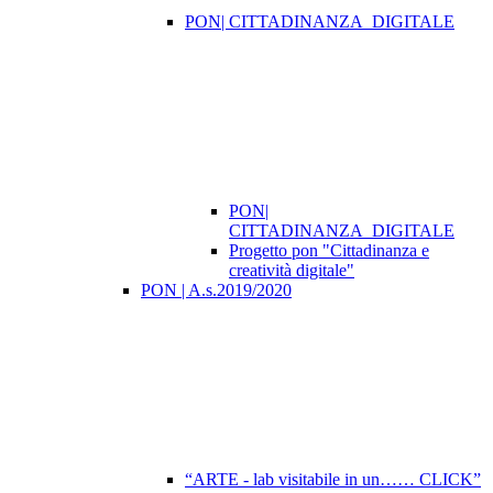
PON| CITTADINANZA_DIGITALE
PON|
CITTADINANZA_DIGITALE
Progetto pon "Cittadinanza e
creatività digitale"
PON | A.s.2019/2020
“ARTE - lab visitabile in un…… CLICK”