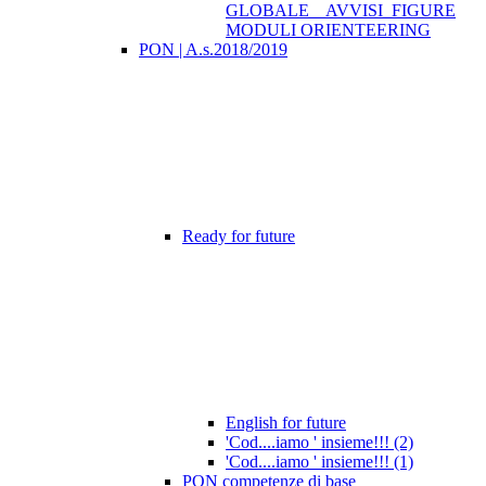
GLOBALE _ AVVISI_FIGURE
MODULI ORIENTEERING
PON | A.s.2018/2019
Ready for future
English for future
'Cod....iamo ' insieme!!! (2)
'Cod....iamo ' insieme!!! (1)
PON competenze di base