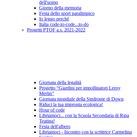
dell'uomo
Giorno della memoria
Festa dello sport paralimpico
Io leggo perché
Italia code-to-code...to-do
Progetti PTOF a.s. 2021-2022
Giornata della legalità
Progetto “Giardini per impollinatori Leroy
Merlin”
Giornata mondiale della Sindrome di Down
Riduci la tua impronta ecologica!
Hour of code
Libriamoci... con la Scuola Secondaria di Ripa
Teatina!
Festa dell'albero
Libriamoci - Incontro con la scrittrice Carmelina