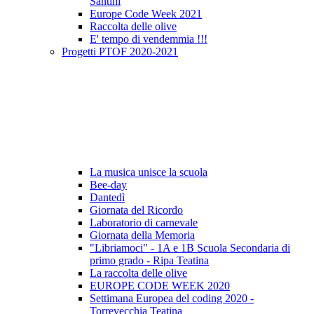
Santini
Europe Code Week 2021
Raccolta delle olive
E' tempo di vendemmia !!!
Progetti PTOF 2020-2021
La musica unisce la scuola
Bee-day
Dantedì
Giornata del Ricordo
Laboratorio di carnevale
Giornata della Memoria
"Libriamoci" - 1A e 1B Scuola Secondaria di
primo grado - Ripa Teatina
La raccolta delle olive
EUROPE CODE WEEK 2020
Settimana Europea del coding 2020 -
Torrevecchia Teatina