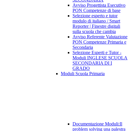
Avviso Progettista Esecutivo
PON Competenze di base
Selezione esperto e tutor
modulo di italiano / Smart
Reporter | Finestre digitali
sulla scuola che cambia
Avviso Referente Valutazione
PON Competenze Primaria e
Secondaria
Selezione Esperti e Tutor -
Moduli INGLESE SCUOLA
SECONDARIA DI I
GRADO
Moduli Scuola Primaria
Documentazione Moduli:Il
problem solving una palestra