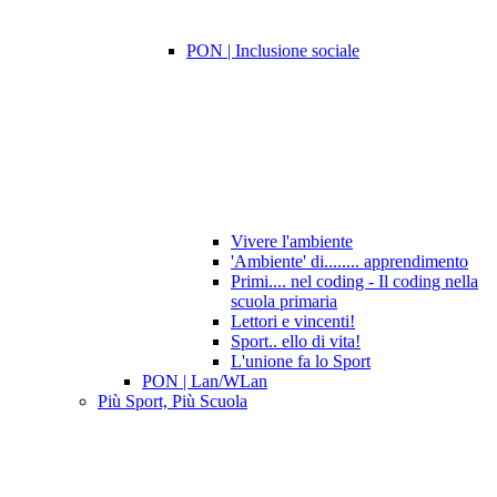
PON | Inclusione sociale
Vivere l'ambiente
'Ambiente' di........ apprendimento
Primi.... nel coding - Il coding nella
scuola primaria
Lettori e vincenti!
Sport.. ello di vita!
L'unione fa lo Sport
PON | Lan/WLan
Più Sport, Più Scuola