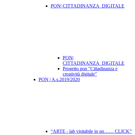
PON| CITTADINANZA_DIGITALE
PON|
CITTADINANZA_DIGITALE
Progetto pon "Cittadinanza e
creatività digitale"
PON | A.s.2019/2020
“ARTE - lab visitabile in un…… CLICK”