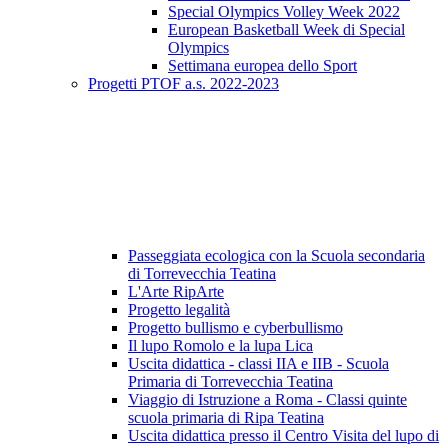
Special Olympics Volley Week 2022
European Basketball Week di Special
Olympics
Settimana europea dello Sport
Progetti PTOF a.s. 2022-2023
Passeggiata ecologica con la Scuola secondaria
di Torrevecchia Teatina
L'Arte RipArte
Progetto legalità
Progetto bullismo e cyberbullismo
Il lupo Romolo e la lupa Lica
Uscita didattica - classi IIA e IIB - Scuola
Primaria di Torrevecchia Teatina
Viaggio di Istruzione a Roma - Classi quinte
scuola primaria di Ripa Teatina
Uscita didattica presso il Centro Visita del lupo di