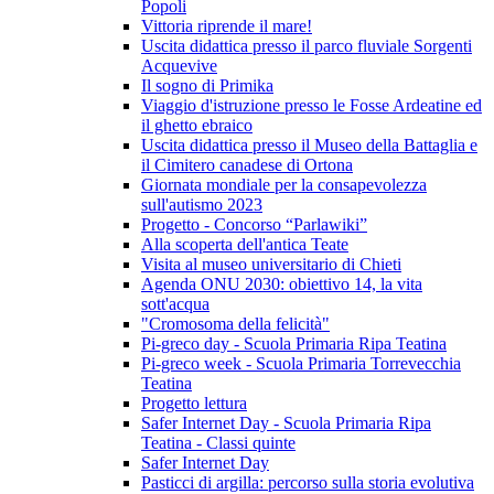
Popoli
Vittoria riprende il mare!
Uscita didattica presso il parco fluviale Sorgenti
Acquevive
Il sogno di Primika
Viaggio d'istruzione presso le Fosse Ardeatine ed
il ghetto ebraico
Uscita didattica presso il Museo della Battaglia e
il Cimitero canadese di Ortona
Giornata mondiale per la consapevolezza
sull'autismo 2023
Progetto - Concorso “Parlawiki”
Alla scoperta dell'antica Teate
Visita al museo universitario di Chieti
Agenda ONU 2030: obiettivo 14, la vita
sott'acqua
"Cromosoma della felicità"
Pi-greco day - Scuola Primaria Ripa Teatina
Pi-greco week - Scuola Primaria Torrevecchia
Teatina
Progetto lettura
Safer Internet Day - Scuola Primaria Ripa
Teatina - Classi quinte
Safer Internet Day
Pasticci di argilla: percorso sulla storia evolutiva