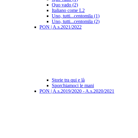
Quo vado (2)
Italiano come L2
Uno, tutti...centomila (1)
Uno, tutti...centomila (2)
PON | A.s.2021/2022
Storie tra qui e là
Sporchiamoci le mani
PON | A.s.2019/2020 - A.s.2020/2021