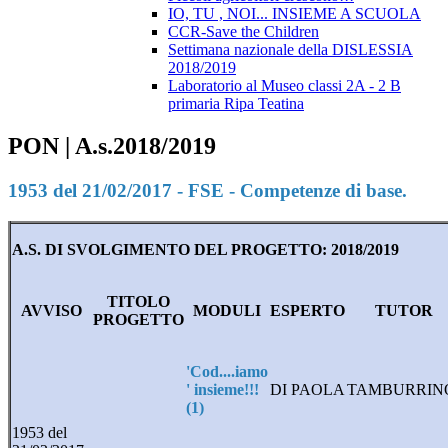
IO, TU , NOI... INSIEME A SCUOLA
CCR-Save the Children
Settimana nazionale della DISLESSIA
2018/2019
Laboratorio al Museo classi 2A - 2 B
primaria Ripa Teatina
PON | A.s.2018/2019
1953 del 21/02/2017 - FSE - Competenze di base.
A.S. DI SVOLGIMENTO DEL PROGETTO: 2018/2019
TITOLO
AVVISO
MODULI
ESPERTO
TUTOR
PROGETTO
'Cod....iamo
' insieme!!!
DI PAOLA
TAMBURRI
(1)
1953 del