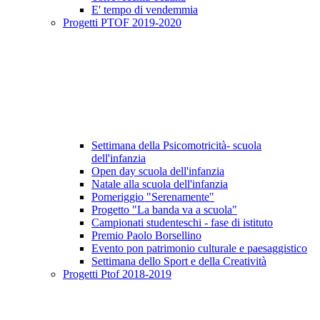
E' tempo di vendemmia
Progetti PTOF 2019-2020
Settimana della Psicomotricità- scuola
dell'infanzia
Open day scuola dell'infanzia
Natale alla scuola dell'infanzia
Pomeriggio "Serenamente"
Progetto "La banda va a scuola"
Campionati studenteschi - fase di istituto
Premio Paolo Borsellino
Evento pon patrimonio culturale e paesaggistico
Settimana dello Sport e della Creatività
Progetti Ptof 2018-2019