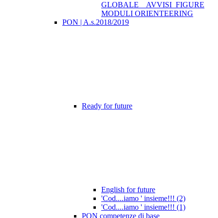
GLOBALE _ AVVISI_FIGURE
MODULI ORIENTEERING
PON | A.s.2018/2019
Ready for future
English for future
'Cod....iamo ' insieme!!! (2)
'Cod....iamo ' insieme!!! (1)
PON competenze di base