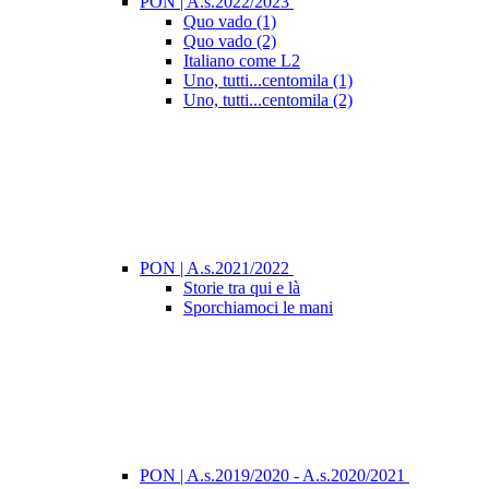
PON | A.s.2022/2023
Quo vado (1)
Quo vado (2)
Italiano come L2
Uno, tutti...centomila (1)
Uno, tutti...centomila (2)
PON | A.s.2021/2022
Storie tra qui e là
Sporchiamoci le mani
PON | A.s.2019/2020 - A.s.2020/2021