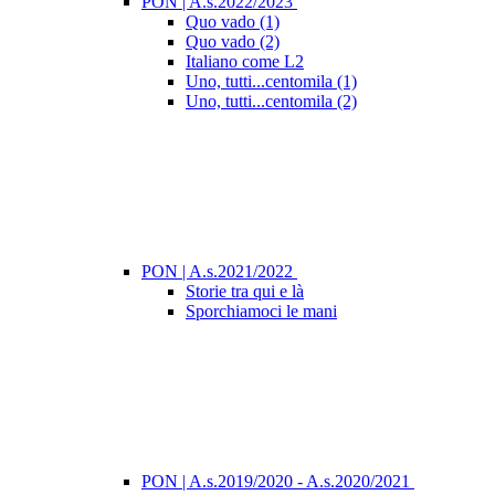
PON | A.s.2022/2023
Quo vado (1)
Quo vado (2)
Italiano come L2
Uno, tutti...centomila (1)
Uno, tutti...centomila (2)
PON | A.s.2021/2022
Storie tra qui e là
Sporchiamoci le mani
PON | A.s.2019/2020 - A.s.2020/2021