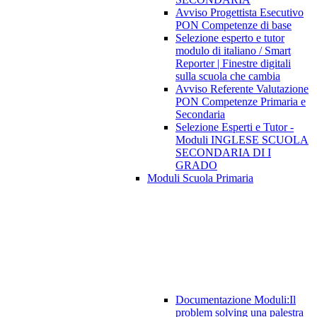
Avviso Progettista Esecutivo
PON Competenze di base
Selezione esperto e tutor
modulo di italiano / Smart
Reporter | Finestre digitali
sulla scuola che cambia
Avviso Referente Valutazione
PON Competenze Primaria e
Secondaria
Selezione Esperti e Tutor -
Moduli INGLESE SCUOLA
SECONDARIA DI I
GRADO
Moduli Scuola Primaria
Documentazione Moduli:Il
problem solving una palestra