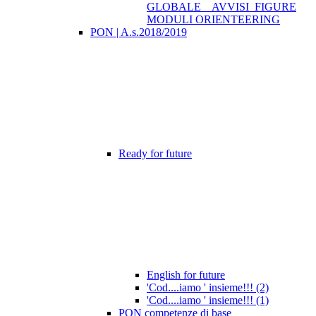
GLOBALE _ AVVISI_FIGURE
MODULI ORIENTEERING
PON | A.s.2018/2019
Ready for future
English for future
'Cod....iamo ' insieme!!! (2)
'Cod....iamo ' insieme!!! (1)
PON competenze di base