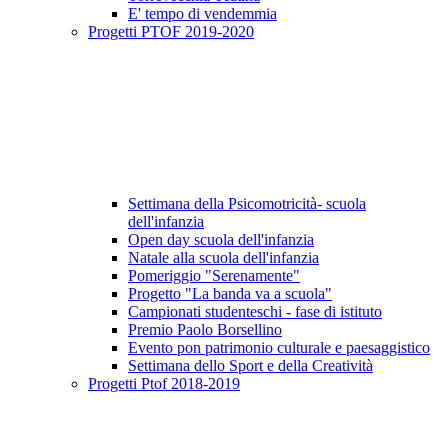
E' tempo di vendemmia
Progetti PTOF 2019-2020
Settimana della Psicomotricità- scuola
dell'infanzia
Open day scuola dell'infanzia
Natale alla scuola dell'infanzia
Pomeriggio "Serenamente"
Progetto "La banda va a scuola"
Campionati studenteschi - fase di istituto
Premio Paolo Borsellino
Evento pon patrimonio culturale e paesaggistico
Settimana dello Sport e della Creatività
Progetti Ptof 2018-2019