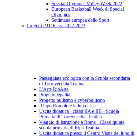
Special Olympics Volley Week 2022
European Basketball Week di Special
Olympics
Settimana europea dello Sport
Progetti PTOF a.s. 2022-2023
Passeggiata ecologica con la Scuola secondaria
di Torrevecchia Teatina
L'Arte RipArte
Progetto legalità
Progetto bullismo e cyberbullismo
Il lupo Romolo e la lupa Lica
Uscita didattica - classi IIA e IIB - Scuola
Primaria di Torrevecchia Teatina
Viaggio di Istruzione a Roma - Classi quinte
scuola primaria di Ripa Teatina
Uscita didattica presso il Centro Visita del lupo di