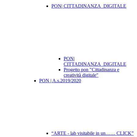
PON| CITTADINANZA_DIGITALE
PON|
CITTADINANZA_DIGITALE
Progetto pon "Cittadinanza e
creatività digitale"
PON | A.s.2019/2020
“ARTE - lab visitabile in un…… CLICK”