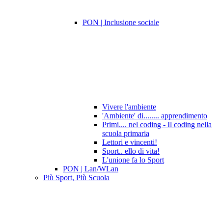
PON | Inclusione sociale
Vivere l'ambiente
'Ambiente' di........ apprendimento
Primi.... nel coding - Il coding nella
scuola primaria
Lettori e vincenti!
Sport.. ello di vita!
L'unione fa lo Sport
PON | Lan/WLan
Più Sport, Più Scuola