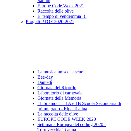
Santini
Europe Code Week 2021
Raccolta delle olive
E' tempo di vendemmia !!!
Progetti PTOF 2020-2021
La musica unisce la scuola
Bee-day
Dantedì
Giornata del Ricordo
Laboratorio di carnevale
Giornata della Memoria
"Libriamoci" - 1A e 1B Scuola Secondaria di
primo grado - Ripa Teatina
La raccolta delle olive
EUROPE CODE WEEK 2020
Settimana Europea del coding 2020 -
Torrevecchia Teatina