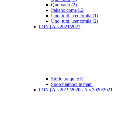
Quo vado (2)
Italiano come L2
Uno, tutti...centomila (1)
Uno, tutti...centomila (2)
PON | A.s.2021/2022
Storie tra qui e là
Sporchiamoci le mani
PON | A.s.2019/2020 - A.s.2020/2021