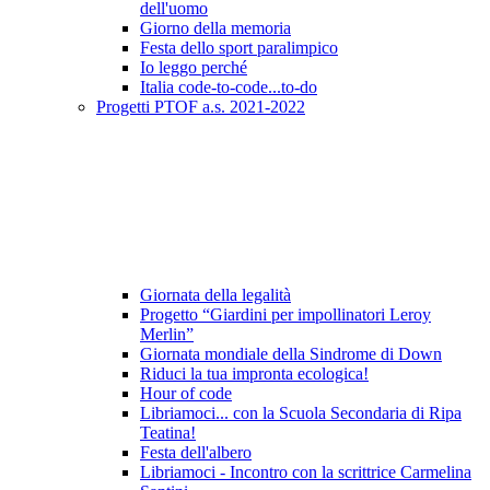
dell'uomo
Giorno della memoria
Festa dello sport paralimpico
Io leggo perché
Italia code-to-code...to-do
Progetti PTOF a.s. 2021-2022
Giornata della legalità
Progetto “Giardini per impollinatori Leroy
Merlin”
Giornata mondiale della Sindrome di Down
Riduci la tua impronta ecologica!
Hour of code
Libriamoci... con la Scuola Secondaria di Ripa
Teatina!
Festa dell'albero
Libriamoci - Incontro con la scrittrice Carmelina