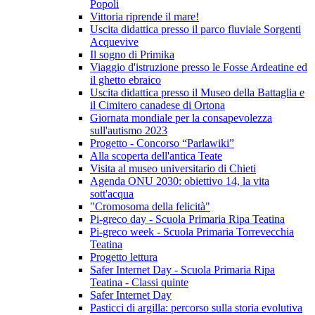
Popoli
Vittoria riprende il mare!
Uscita didattica presso il parco fluviale Sorgenti
Acquevive
Il sogno di Primika
Viaggio d'istruzione presso le Fosse Ardeatine ed
il ghetto ebraico
Uscita didattica presso il Museo della Battaglia e
il Cimitero canadese di Ortona
Giornata mondiale per la consapevolezza
sull'autismo 2023
Progetto - Concorso “Parlawiki”
Alla scoperta dell'antica Teate
Visita al museo universitario di Chieti
Agenda ONU 2030: obiettivo 14, la vita
sott'acqua
"Cromosoma della felicità"
Pi-greco day - Scuola Primaria Ripa Teatina
Pi-greco week - Scuola Primaria Torrevecchia
Teatina
Progetto lettura
Safer Internet Day - Scuola Primaria Ripa
Teatina - Classi quinte
Safer Internet Day
Pasticci di argilla: percorso sulla storia evolutiva