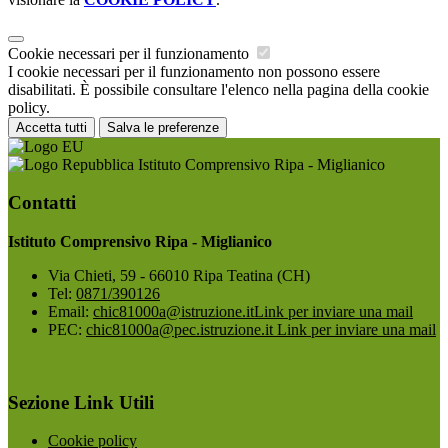
Cookie necessari per il funzionamento
I cookie necessari per il funzionamento non possono essere
disabilitati. È possibile consultare l'elenco nella pagina della cookie
policy.
Accetta tutti
Salva le preferenze
Istituto Comprensivo Ripa - Miglianico
Contatti
Istituto Comprensivo Ripa - Miglianico
Via Chieti, 59 - 66010 Ripa Teatina (CH)
Tel:
0871/390126
Email:
chic81000a@istruzione.it
Link per inviare una mail
PEC:
chic81000a@pec.istruzione.it
Link per inviare una mail
Sezione Link Utili
Cookie policy