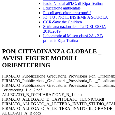
Paolo Nicolai all'I.C. di Ripa Teatina
Educazione ambientale
Piccoli agricoltori crescono!!!
IO, TU , NOI... INSIEME A SCUOLA
CCR-Save the Children
Settimana nazionale della DISLESSIA
2018/2019
Laboratorio al Museo classi 2A - 2 B
primaria Ripa Teatina
PON| CITTADINANZA GLOBALE _
AVVISI_FIGURE MODULI
ORIENTEERING
FIRMATO_Pubblicazione_Graduatoria_Provvisoria_Pon_Cittadinanza
FIRMATO_Pubblicazione_Graduatoria_Provvisoria_Pon_Cittadinanz
FIRMATO_Pubblicazione_Graduatoria_Provvisoria_Pon_Cittadinan
_orienteering_1_e_2.pdf
ALLEGATO_B_DICHIARAZIONE_N_1.docx
FIRMATO_ALLEGATO_D_CAPITOLATO_TECNICO.pdf
FIRMATO_ALLEGATO_A_LETTERA_INVITO_STUDIO_STAFF
FIRMATO_ALLEGATO_A_LETTERA_INVITO_IL_GRANDE_FA
ALLEGATI_A_B.docx