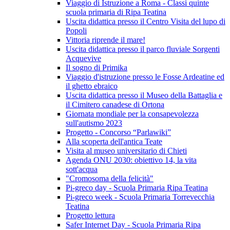
Viaggio di Istruzione a Roma - Classi quinte
scuola primaria di Ripa Teatina
Uscita didattica presso il Centro Visita del lupo di
Popoli
Vittoria riprende il mare!
Uscita didattica presso il parco fluviale Sorgenti
Acquevive
Il sogno di Primika
Viaggio d'istruzione presso le Fosse Ardeatine ed
il ghetto ebraico
Uscita didattica presso il Museo della Battaglia e
il Cimitero canadese di Ortona
Giornata mondiale per la consapevolezza
sull'autismo 2023
Progetto - Concorso “Parlawiki”
Alla scoperta dell'antica Teate
Visita al museo universitario di Chieti
Agenda ONU 2030: obiettivo 14, la vita
sott'acqua
"Cromosoma della felicità"
Pi-greco day - Scuola Primaria Ripa Teatina
Pi-greco week - Scuola Primaria Torrevecchia
Teatina
Progetto lettura
Safer Internet Day - Scuola Primaria Ripa