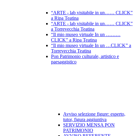
“ARTE - lab visitabile in un…… CLICK”
a Ripa Teatina
“ARTE - lab visitabile in un…… CLICK”
a Torrevecchia Teatina
“Il mio museo virtuale In un ………
CLICK” a Ripa Teatina
“Il mio museo virtuale In un …CLICK” a
Torrevecchia Teatina
Pon Patrimonio culturale, artistico e
paesaggistico
Avviso selezione figure: esperto,
tutor, figura aggiuntiva
SERVIZIO MENSA PON
PATRIMONIO
AVVISO REFERENTE