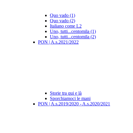
Quo vado (1)
Quo vado (2)
Italiano come L2
Uno, tutti...centomila (1)
Uno, tutti...centomila (2)
PON | A.s.2021/2022
Storie tra qui e là
Sporchiamoci le mani
PON | A.s.2019/2020 - A.s.2020/2021