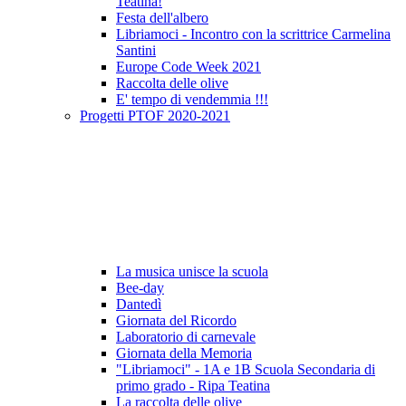
Teatina!
Festa dell'albero
Libriamoci - Incontro con la scrittrice Carmelina
Santini
Europe Code Week 2021
Raccolta delle olive
E' tempo di vendemmia !!!
Progetti PTOF 2020-2021
La musica unisce la scuola
Bee-day
Dantedì
Giornata del Ricordo
Laboratorio di carnevale
Giornata della Memoria
"Libriamoci" - 1A e 1B Scuola Secondaria di
primo grado - Ripa Teatina
La raccolta delle olive