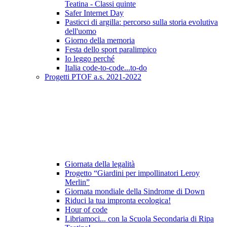
Teatina - Classi quinte
Safer Internet Day
Pasticci di argilla: percorso sulla storia evolutiva
dell'uomo
Giorno della memoria
Festa dello sport paralimpico
Io leggo perché
Italia code-to-code...to-do
Progetti PTOF a.s. 2021-2022
Giornata della legalità
Progetto “Giardini per impollinatori Leroy
Merlin”
Giornata mondiale della Sindrome di Down
Riduci la tua impronta ecologica!
Hour of code
Libriamoci... con la Scuola Secondaria di Ripa