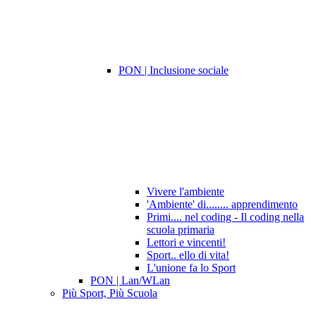
PON | Inclusione sociale
Vivere l'ambiente
'Ambiente' di........ apprendimento
Primi.... nel coding - Il coding nella
scuola primaria
Lettori e vincenti!
Sport.. ello di vita!
L'unione fa lo Sport
PON | Lan/WLan
Più Sport, Più Scuola