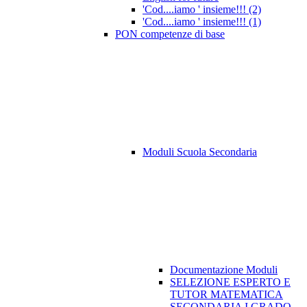
'Cod....iamo ' insieme!!! (2)
'Cod....iamo ' insieme!!! (1)
PON competenze di base
Moduli Scuola Secondaria
Documentazione Moduli
SELEZIONE ESPERTO E
TUTOR MATEMATICA
SECONDARIA I GRADO