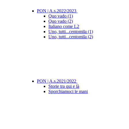
PON | A.s.2022/2023
Quo vado (1)
Quo vado (2)
Italiano come L2
Uno, tutti...centomila (1)
Uno, tutti...centomila (2)
PON | A.s.2021/2022
Storie tra qui e là
Sporchiamoci le mani