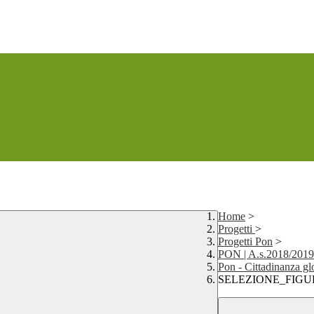
Home
>
Progetti
>
Progetti Pon
>
PON | A.s.2018/2019
Pon - Cittadinanza gl
SELEZIONE_FIGURE m