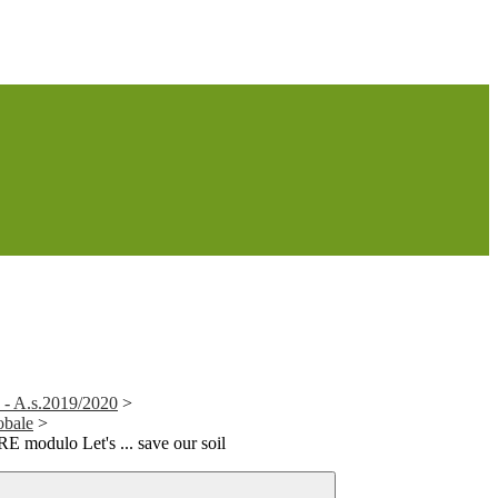
 - A.s.2019/2020
>
obale
>
odulo Let's ... save our soil