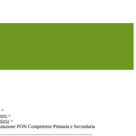
>
base
>
daria
>
lutazione PON Competenze Primaria e Secondaria