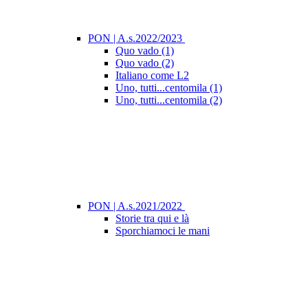
PON | A.s.2022/2023
Quo vado (1)
Quo vado (2)
Italiano come L2
Uno, tutti...centomila (1)
Uno, tutti...centomila (2)
PON | A.s.2021/2022
Storie tra qui e là
Sporchiamoci le mani