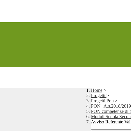
Home
>
Progetti
>
Progetti Pon
>
PON | A.s.2018/2019
PON competenze di 
Moduli Scuola Secon
Avviso Referente Va