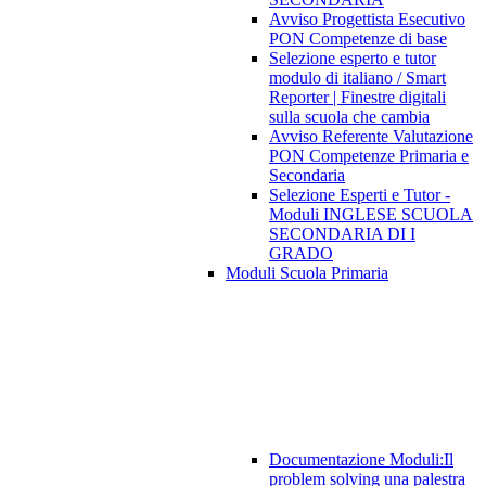
Avviso Progettista Esecutivo
PON Competenze di base
Selezione esperto e tutor
modulo di italiano / Smart
Reporter | Finestre digitali
sulla scuola che cambia
Avviso Referente Valutazione
PON Competenze Primaria e
Secondaria
Selezione Esperti e Tutor -
Moduli INGLESE SCUOLA
SECONDARIA DI I
GRADO
Moduli Scuola Primaria
Documentazione Moduli:Il
problem solving una palestra