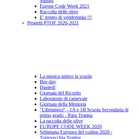
Santini
Europe Code Week 2021
Raccolta delle olive
E' tempo di vendemmia !!!
Progetti PTOF 2020-2021
La musica unisce la scuola
Bee-day
Dantedì
Giornata del Ricordo
Laboratorio di carnevale
Giornata della Memoria
"Libriamoci" - 1A e 1B Scuola Secondaria di
primo grado - Ripa Teatina
La raccolta delle olive
EUROPE CODE WEEK 2020
Settimana Europea del coding 2020 -
Torrevecchia Teatina