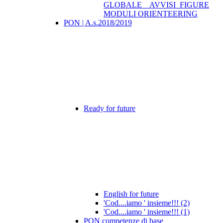
GLOBALE _ AVVISI_FIGURE
MODULI ORIENTEERING
PON | A.s.2018/2019
Ready for future
English for future
'Cod....iamo ' insieme!!! (2)
'Cod....iamo ' insieme!!! (1)
PON competenze di base