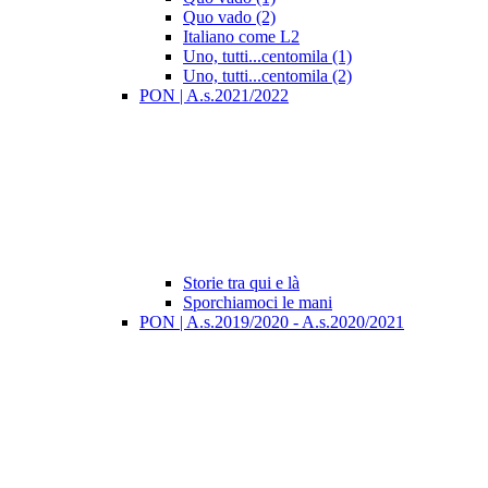
Quo vado (2)
Italiano come L2
Uno, tutti...centomila (1)
Uno, tutti...centomila (2)
PON | A.s.2021/2022
Storie tra qui e là
Sporchiamoci le mani
PON | A.s.2019/2020 - A.s.2020/2021