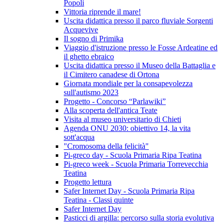
Popoli
Vittoria riprende il mare!
Uscita didattica presso il parco fluviale Sorgenti
Acquevive
Il sogno di Primika
Viaggio d'istruzione presso le Fosse Ardeatine ed
il ghetto ebraico
Uscita didattica presso il Museo della Battaglia e
il Cimitero canadese di Ortona
Giornata mondiale per la consapevolezza
sull'autismo 2023
Progetto - Concorso “Parlawiki”
Alla scoperta dell'antica Teate
Visita al museo universitario di Chieti
Agenda ONU 2030: obiettivo 14, la vita
sott'acqua
"Cromosoma della felicità"
Pi-greco day - Scuola Primaria Ripa Teatina
Pi-greco week - Scuola Primaria Torrevecchia
Teatina
Progetto lettura
Safer Internet Day - Scuola Primaria Ripa
Teatina - Classi quinte
Safer Internet Day
Pasticci di argilla: percorso sulla storia evolutiva