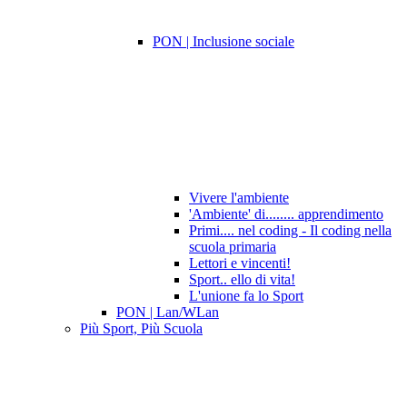
PON | Inclusione sociale
Vivere l'ambiente
'Ambiente' di........ apprendimento
Primi.... nel coding - Il coding nella
scuola primaria
Lettori e vincenti!
Sport.. ello di vita!
L'unione fa lo Sport
PON | Lan/WLan
Più Sport, Più Scuola