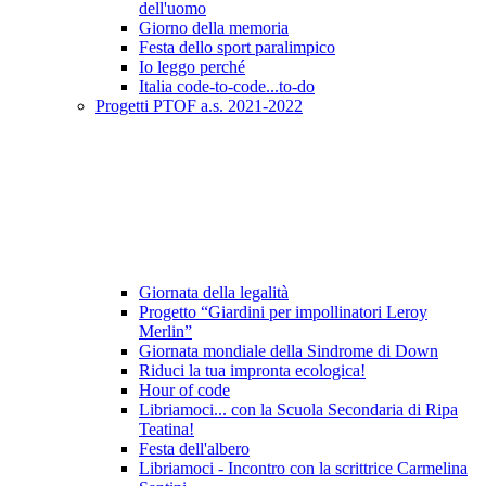
dell'uomo
Giorno della memoria
Festa dello sport paralimpico
Io leggo perché
Italia code-to-code...to-do
Progetti PTOF a.s. 2021-2022
Giornata della legalità
Progetto “Giardini per impollinatori Leroy
Merlin”
Giornata mondiale della Sindrome di Down
Riduci la tua impronta ecologica!
Hour of code
Libriamoci... con la Scuola Secondaria di Ripa
Teatina!
Festa dell'albero
Libriamoci - Incontro con la scrittrice Carmelina