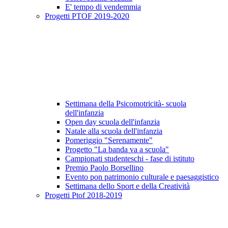
E' tempo di vendemmia
Progetti PTOF 2019-2020
Settimana della Psicomotricità- scuola
dell'infanzia
Open day scuola dell'infanzia
Natale alla scuola dell'infanzia
Pomeriggio "Serenamente"
Progetto "La banda va a scuola"
Campionati studenteschi - fase di istituto
Premio Paolo Borsellino
Evento pon patrimonio culturale e paesaggistico
Settimana dello Sport e della Creatività
Progetti Ptof 2018-2019