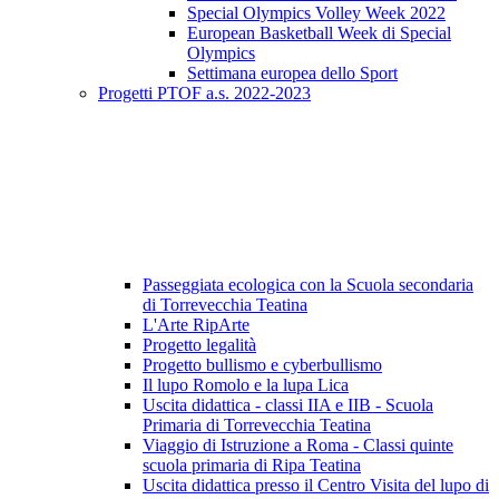
Special Olympics Volley Week 2022
European Basketball Week di Special
Olympics
Settimana europea dello Sport
Progetti PTOF a.s. 2022-2023
Passeggiata ecologica con la Scuola secondaria
di Torrevecchia Teatina
L'Arte RipArte
Progetto legalità
Progetto bullismo e cyberbullismo
Il lupo Romolo e la lupa Lica
Uscita didattica - classi IIA e IIB - Scuola
Primaria di Torrevecchia Teatina
Viaggio di Istruzione a Roma - Classi quinte
scuola primaria di Ripa Teatina
Uscita didattica presso il Centro Visita del lupo di