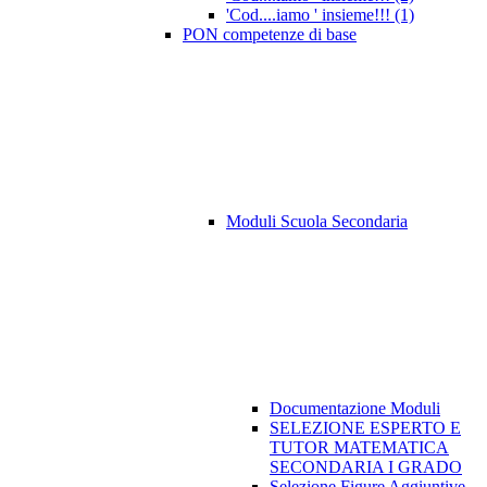
'Cod....iamo ' insieme!!! (1)
PON competenze di base
Moduli Scuola Secondaria
Documentazione Moduli
SELEZIONE ESPERTO E
TUTOR MATEMATICA
SECONDARIA I GRADO
Selezione Figure Aggiuntive