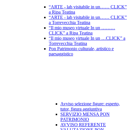
“ARTE - lab visitabile in un…… CLICK”
a Ripa Teatina
“ARTE - lab visitabile in un…… CLICK”
a Torrevecchia Teatina
“Il mio museo virtuale In un ………
CLICK” a Ripa Teatina
“Il mio museo virtuale In un …CLICK” a
Torrevecchia Teatina
Pon Patrimonio culturale, artistico e
paesaggistico
Avviso selezione figure: esperto,
tutor, figura aggiuntiva
SERVIZIO MENSA PON
PATRIMONIO
AVVISO REFERENTE
VALUTAZIONE PON