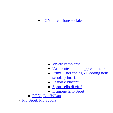
PON | Inclusione sociale
Vivere l'ambiente
'Ambiente' di........ apprendimento
Primi.... nel coding - Il coding nella
scuola primaria
Lettori e vincenti!
Sport.. ello di vita!
L'unione fa lo Sport
PON | Lan/WLan
Più Sport, Più Scuola