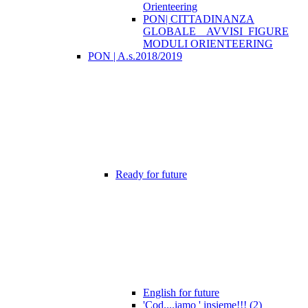
Orienteering
PON| CITTADINANZA
GLOBALE _ AVVISI_FIGURE
MODULI ORIENTEERING
PON | A.s.2018/2019
Ready for future
English for future
'Cod....iamo ' insieme!!! (2)