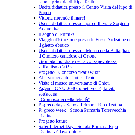
scuola primaria di Ripa Teatina
Uscita didattica presso il Centro Visita del lupo di
Popoli
Vittoria riprende il mare!
Uscita didattica presso il parco fluviale Sorgenti
Acquevive
Il sogno di Primika
Viaggio d'istruzione presso le Fosse Ardeatine ed
il ghetto ebraico
Uscita didattica presso il Museo della Battaglia e
il Cimitero canadese di Ortona
Giornata mondiale per la consapevolezza
sull'autismo 2023
Progetto - Concorso “Parlawiki”
Alla scoperta dell'antica Teate
Visita al museo universitario di Chieti
Agenda ONU 2030: obiettivo 14, la vita
sott'acqua
"Cromosoma della felicità"
Pi-greco day - Scuola Primaria Ripa Teatina
Pi-greco week - Scuola Primaria Torrevecchia
Teatina
Progetto lettura
Safer Internet Day - Scuola Primaria Ripa
Teatina - Classi quinte