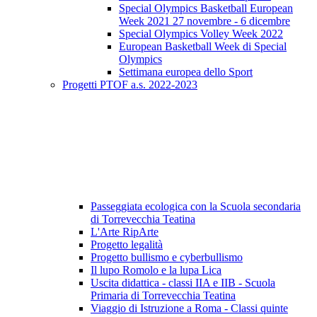
Special Olympics Basketball European
Week 2021 27 novembre - 6 dicembre
Special Olympics Volley Week 2022
European Basketball Week di Special
Olympics
Settimana europea dello Sport
Progetti PTOF a.s. 2022-2023
Passeggiata ecologica con la Scuola secondaria
di Torrevecchia Teatina
L'Arte RipArte
Progetto legalità
Progetto bullismo e cyberbullismo
Il lupo Romolo e la lupa Lica
Uscita didattica - classi IIA e IIB - Scuola
Primaria di Torrevecchia Teatina
Viaggio di Istruzione a Roma - Classi quinte