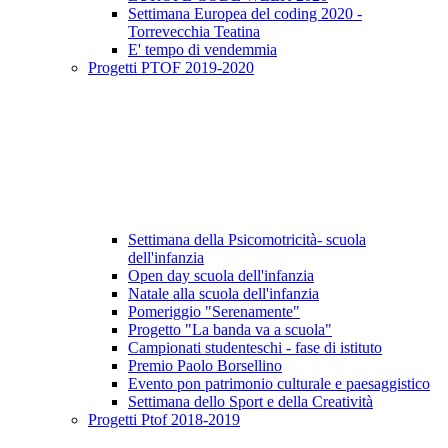
Settimana Europea del coding 2020 -
Torrevecchia Teatina
E' tempo di vendemmia
Progetti PTOF 2019-2020
Settimana della Psicomotricità- scuola
dell'infanzia
Open day scuola dell'infanzia
Natale alla scuola dell'infanzia
Pomeriggio "Serenamente"
Progetto "La banda va a scuola"
Campionati studenteschi - fase di istituto
Premio Paolo Borsellino
Evento pon patrimonio culturale e paesaggistico
Settimana dello Sport e della Creatività
Progetti Ptof 2018-2019