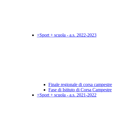
+Sport + scuola - a.s. 2022-2023
Finale regionale di corsa campestre
Fase di Istituto di Corsa Campestre
+Sport + scuola - a.s. 2021-2022