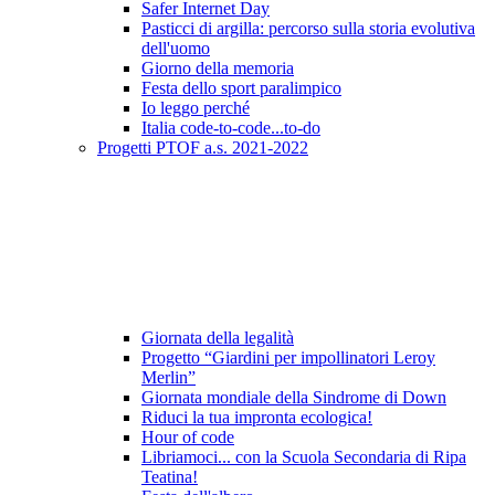
Safer Internet Day
Pasticci di argilla: percorso sulla storia evolutiva
dell'uomo
Giorno della memoria
Festa dello sport paralimpico
Io leggo perché
Italia code-to-code...to-do
Progetti PTOF a.s. 2021-2022
Giornata della legalità
Progetto “Giardini per impollinatori Leroy
Merlin”
Giornata mondiale della Sindrome di Down
Riduci la tua impronta ecologica!
Hour of code
Libriamoci... con la Scuola Secondaria di Ripa
Teatina!