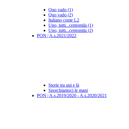
Quo vado (1)
Quo vado (2)
Italiano come L2
Uno, tutti...centomila (1)
Uno, tutti...centomila (2)
PON | A.s.2021/2022
Storie tra qui e là
Sporchiamoci le mani
PON | A.s.2019/2020 - A.s.2020/2021