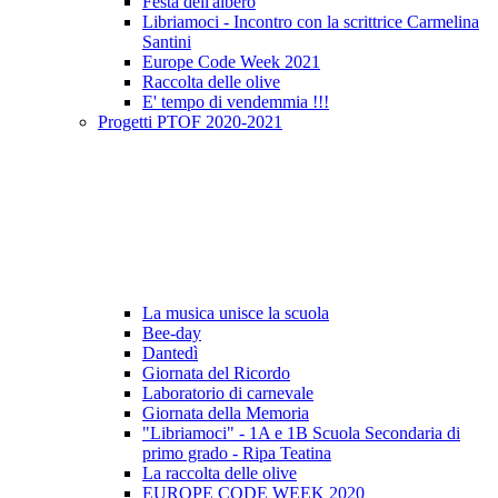
Festa dell'albero
Libriamoci - Incontro con la scrittrice Carmelina
Santini
Europe Code Week 2021
Raccolta delle olive
E' tempo di vendemmia !!!
Progetti PTOF 2020-2021
La musica unisce la scuola
Bee-day
Dantedì
Giornata del Ricordo
Laboratorio di carnevale
Giornata della Memoria
"Libriamoci" - 1A e 1B Scuola Secondaria di
primo grado - Ripa Teatina
La raccolta delle olive
EUROPE CODE WEEK 2020