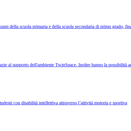
unni della scuola primaria e della scuola secondaria di primo grado, fina
grazie al supporto dell'ambiente TwinSpace. Inoltre hanno la possibilità 
enti con disabilità intellettiva attraverso l’attività motoria e sportiva