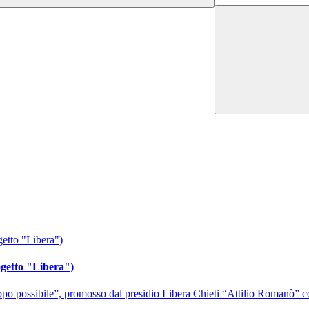
ogetto "Libera")
po possibile”, promosso dal presidio Libera Chieti “Attilio Romanò” co