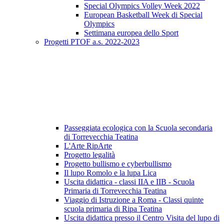
Special Olympics Volley Week 2022
European Basketball Week di Special
Olympics
Settimana europea dello Sport
Progetti PTOF a.s. 2022-2023
Passeggiata ecologica con la Scuola secondaria
di Torrevecchia Teatina
L'Arte RipArte
Progetto legalità
Progetto bullismo e cyberbullismo
Il lupo Romolo e la lupa Lica
Uscita didattica - classi IIA e IIB - Scuola
Primaria di Torrevecchia Teatina
Viaggio di Istruzione a Roma - Classi quinte
scuola primaria di Ripa Teatina
Uscita didattica presso il Centro Visita del lupo di