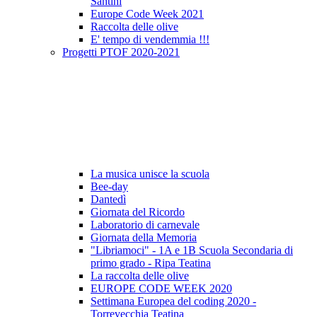
Santini
Europe Code Week 2021
Raccolta delle olive
E' tempo di vendemmia !!!
Progetti PTOF 2020-2021
La musica unisce la scuola
Bee-day
Dantedì
Giornata del Ricordo
Laboratorio di carnevale
Giornata della Memoria
"Libriamoci" - 1A e 1B Scuola Secondaria di
primo grado - Ripa Teatina
La raccolta delle olive
EUROPE CODE WEEK 2020
Settimana Europea del coding 2020 -
Torrevecchia Teatina