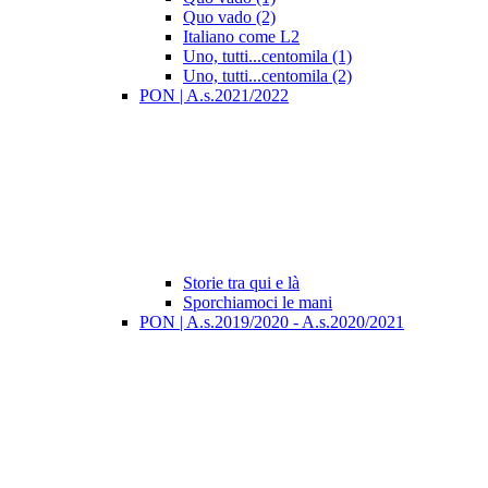
Quo vado (2)
Italiano come L2
Uno, tutti...centomila (1)
Uno, tutti...centomila (2)
PON | A.s.2021/2022
Storie tra qui e là
Sporchiamoci le mani
PON | A.s.2019/2020 - A.s.2020/2021