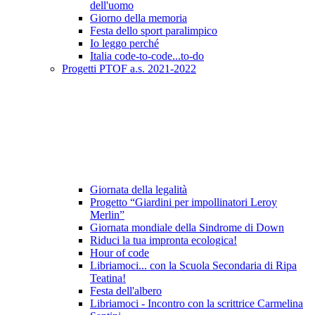
dell'uomo
Giorno della memoria
Festa dello sport paralimpico
Io leggo perché
Italia code-to-code...to-do
Progetti PTOF a.s. 2021-2022
Giornata della legalità
Progetto “Giardini per impollinatori Leroy
Merlin”
Giornata mondiale della Sindrome di Down
Riduci la tua impronta ecologica!
Hour of code
Libriamoci... con la Scuola Secondaria di Ripa
Teatina!
Festa dell'albero
Libriamoci - Incontro con la scrittrice Carmelina