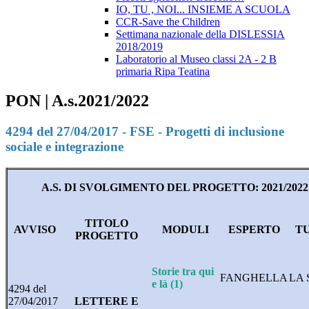
IO, TU , NOI... INSIEME A SCUOLA
CCR-Save the Children
Settimana nazionale della DISLESSIA
2018/2019
Laboratorio al Museo classi 2A - 2 B
primaria Ripa Teatina
PON | A.s.2021/2022
4294 del 27/04/2017 - FSE - Progetti di inclusione
sociale e integrazione
A.S. DI SVOLGIMENTO DEL PROGETTO: 2021/2022
TITOLO
AVVISO
MODULI
ESPERTO
T
PROGETTO
Storie tra qui
FANGHELLA
LA 
e là (1)
4294 del
27/04/2017
LETTERE E