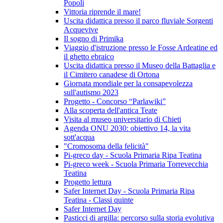
Popoli
Vittoria riprende il mare!
Uscita didattica presso il parco fluviale Sorgenti
Acquevive
Il sogno di Primika
Viaggio d'istruzione presso le Fosse Ardeatine ed
il ghetto ebraico
Uscita didattica presso il Museo della Battaglia e
il Cimitero canadese di Ortona
Giornata mondiale per la consapevolezza
sull'autismo 2023
Progetto - Concorso “Parlawiki”
Alla scoperta dell'antica Teate
Visita al museo universitario di Chieti
Agenda ONU 2030: obiettivo 14, la vita
sott'acqua
"Cromosoma della felicità"
Pi-greco day - Scuola Primaria Ripa Teatina
Pi-greco week - Scuola Primaria Torrevecchia
Teatina
Progetto lettura
Safer Internet Day - Scuola Primaria Ripa
Teatina - Classi quinte
Safer Internet Day
Pasticci di argilla: percorso sulla storia evolutiva