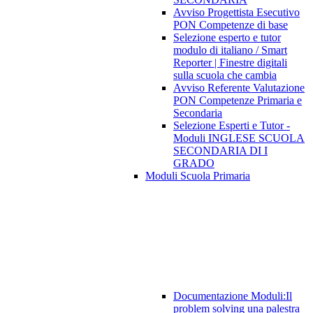
Avviso Progettista Esecutivo
PON Competenze di base
Selezione esperto e tutor
modulo di italiano / Smart
Reporter | Finestre digitali
sulla scuola che cambia
Avviso Referente Valutazione
PON Competenze Primaria e
Secondaria
Selezione Esperti e Tutor -
Moduli INGLESE SCUOLA
SECONDARIA DI I
GRADO
Moduli Scuola Primaria
Documentazione Moduli:Il
problem solving una palestra