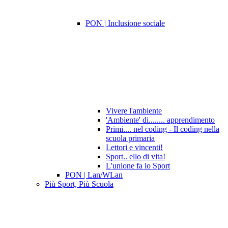
PON | Inclusione sociale
Vivere l'ambiente
'Ambiente' di........ apprendimento
Primi.... nel coding - Il coding nella
scuola primaria
Lettori e vincenti!
Sport.. ello di vita!
L'unione fa lo Sport
PON | Lan/WLan
Più Sport, Più Scuola