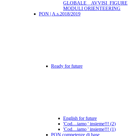
GLOBALE _ AVVISI_FIGURE
MODULI ORIENTEERING
PON | A.s.2018/2019
Ready for future
English for future
'Cod....iamo ' insieme!!! (2)
'Cod....iamo ' insieme!!! (1)
PON competenze di base