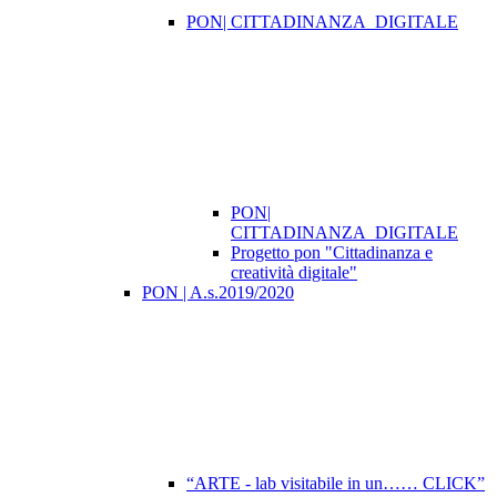
PON| CITTADINANZA_DIGITALE
PON|
CITTADINANZA_DIGITALE
Progetto pon "Cittadinanza e
creatività digitale"
PON | A.s.2019/2020
“ARTE - lab visitabile in un…… CLICK”