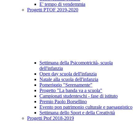
E' tempo di vendemmia
Progetti PTOF 2019-2020
Settimana della Psicomotricità- scuola
dell'infanzia
Open day scuola dell'infanzia
Natale alla scuola dell'infanzia
Pomeriggio "Serenamente"
Progetto "La banda va a scuola"
Campionati studenteschi - fase di istituto
Premio Paolo Borsellino
Evento pon patrimonio culturale e paesaggistico
Settimana dello Sport e della Creatività
Progetti Ptof 2018-2019