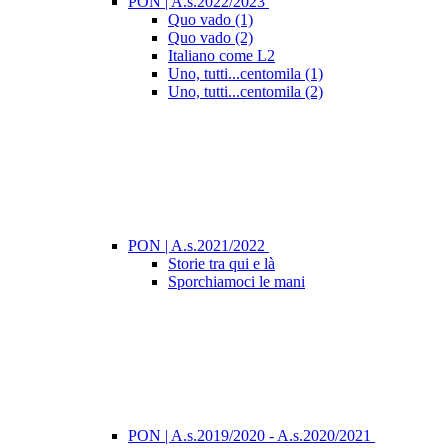
PON | A.s.2022/2023
Quo vado (1)
Quo vado (2)
Italiano come L2
Uno, tutti...centomila (1)
Uno, tutti...centomila (2)
PON | A.s.2021/2022
Storie tra qui e là
Sporchiamoci le mani
PON | A.s.2019/2020 - A.s.2020/2021