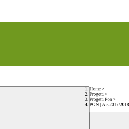
Home
>
Progetti
>
Progetti Pon
>
PON | A.s.2017/2018