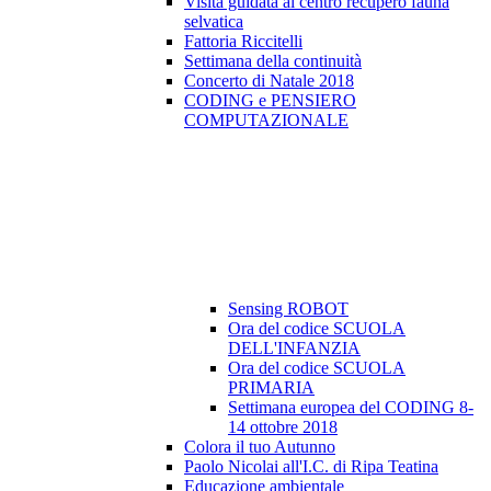
Visita guidata al centro recupero fauna
selvatica
Fattoria Riccitelli
Settimana della continuità
Concerto di Natale 2018
CODING e PENSIERO
COMPUTAZIONALE
Sensing ROBOT
Ora del codice SCUOLA
DELL'INFANZIA
Ora del codice SCUOLA
PRIMARIA
Settimana europea del CODING 8-
14 ottobre 2018
Colora il tuo Autunno
Paolo Nicolai all'I.C. di Ripa Teatina
Educazione ambientale