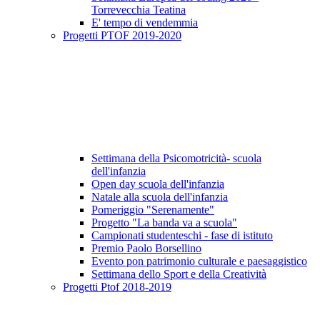
Torrevecchia Teatina
E' tempo di vendemmia
Progetti PTOF 2019-2020
Settimana della Psicomotricità- scuola
dell'infanzia
Open day scuola dell'infanzia
Natale alla scuola dell'infanzia
Pomeriggio "Serenamente"
Progetto "La banda va a scuola"
Campionati studenteschi - fase di istituto
Premio Paolo Borsellino
Evento pon patrimonio culturale e paesaggistico
Settimana dello Sport e della Creatività
Progetti Ptof 2018-2019