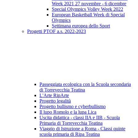
Week 2021 27 novembre - 6 dicembre
Special Olympics Volley Week 2022
European Basketball Week di Special
Olympics
Settimana europea dello Sport
Progetti PTOF a.s. 2022-2023
Passeggiata ecologica con la Scuola secondaria
di Torrevecchia Teatina
L'Arte RipArte
Progetto legalità
Progetto bullismo e cyberbullismo
Il lupo Romolo e la lupa Lica
Uscita didattica - classi IIA e IIB - Scuola
Primaria di Torrevecchia Teatina
Viaggio di Istruzione a Roma - Classi quinte
scuola primaria di Ripa Teatina