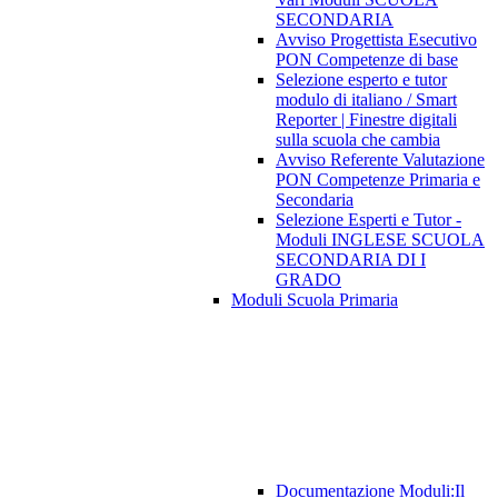
SECONDARIA
Avviso Progettista Esecutivo
PON Competenze di base
Selezione esperto e tutor
modulo di italiano / Smart
Reporter | Finestre digitali
sulla scuola che cambia
Avviso Referente Valutazione
PON Competenze Primaria e
Secondaria
Selezione Esperti e Tutor -
Moduli INGLESE SCUOLA
SECONDARIA DI I
GRADO
Moduli Scuola Primaria
Documentazione Moduli:Il