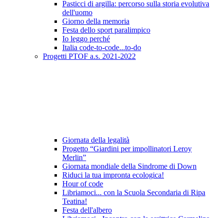
Pasticci di argilla: percorso sulla storia evolutiva
dell'uomo
Giorno della memoria
Festa dello sport paralimpico
Io leggo perché
Italia code-to-code...to-do
Progetti PTOF a.s. 2021-2022
Giornata della legalità
Progetto “Giardini per impollinatori Leroy
Merlin”
Giornata mondiale della Sindrome di Down
Riduci la tua impronta ecologica!
Hour of code
Libriamoci... con la Scuola Secondaria di Ripa
Teatina!
Festa dell'albero