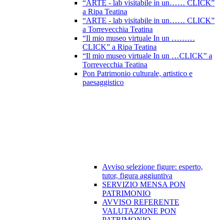
“ARTE - lab visitabile in un…… CLICK”
a Ripa Teatina
“ARTE - lab visitabile in un…… CLICK”
a Torrevecchia Teatina
“Il mio museo virtuale In un ………
CLICK” a Ripa Teatina
“Il mio museo virtuale In un …CLICK” a
Torrevecchia Teatina
Pon Patrimonio culturale, artistico e
paesaggistico
Avviso selezione figure: esperto,
tutor, figura aggiuntiva
SERVIZIO MENSA PON
PATRIMONIO
AVVISO REFERENTE
VALUTAZIONE PON
PATRIMONIO