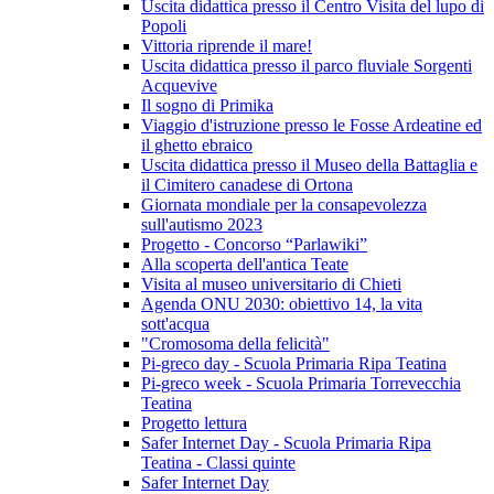
Uscita didattica presso il Centro Visita del lupo di
Popoli
Vittoria riprende il mare!
Uscita didattica presso il parco fluviale Sorgenti
Acquevive
Il sogno di Primika
Viaggio d'istruzione presso le Fosse Ardeatine ed
il ghetto ebraico
Uscita didattica presso il Museo della Battaglia e
il Cimitero canadese di Ortona
Giornata mondiale per la consapevolezza
sull'autismo 2023
Progetto - Concorso “Parlawiki”
Alla scoperta dell'antica Teate
Visita al museo universitario di Chieti
Agenda ONU 2030: obiettivo 14, la vita
sott'acqua
"Cromosoma della felicità"
Pi-greco day - Scuola Primaria Ripa Teatina
Pi-greco week - Scuola Primaria Torrevecchia
Teatina
Progetto lettura
Safer Internet Day - Scuola Primaria Ripa
Teatina - Classi quinte
Safer Internet Day