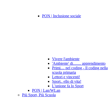
PON | Inclusione sociale
Vivere l'ambiente
'Ambiente' di........ apprendimento
Primi.... nel coding - Il coding nella
scuola primaria
Lettori e vincenti!
Sport.. ello di vita!
L'unione fa lo Sport
PON | Lan/WLan
Più Sport, Più Scuola