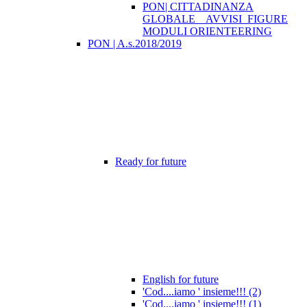
PON| CITTADINANZA
GLOBALE _ AVVISI_FIGURE
MODULI ORIENTEERING
PON | A.s.2018/2019
Ready for future
English for future
'Cod....iamo ' insieme!!! (2)
'Cod....iamo ' insieme!!! (1)