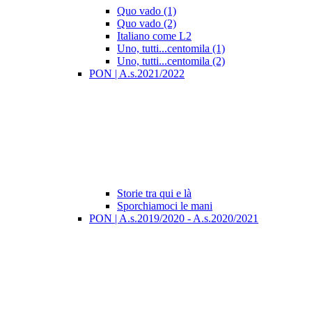
Quo vado (1)
Quo vado (2)
Italiano come L2
Uno, tutti...centomila (1)
Uno, tutti...centomila (2)
PON | A.s.2021/2022
Storie tra qui e là
Sporchiamoci le mani
PON | A.s.2019/2020 - A.s.2020/2021