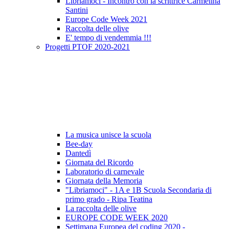
Libriamoci - Incontro con la scrittrice Carmelina
Santini
Europe Code Week 2021
Raccolta delle olive
E' tempo di vendemmia !!!
Progetti PTOF 2020-2021
La musica unisce la scuola
Bee-day
Dantedì
Giornata del Ricordo
Laboratorio di carnevale
Giornata della Memoria
"Libriamoci" - 1A e 1B Scuola Secondaria di
primo grado - Ripa Teatina
La raccolta delle olive
EUROPE CODE WEEK 2020
Settimana Europea del coding 2020 -