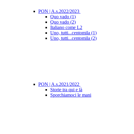
PON | A.s.2022/2023
Quo vado (1)
Quo vado (2)
Italiano come L2
Uno, tutti...centomila (1)
Uno, tutti...centomila (2)
PON | A.s.2021/2022
Storie tra qui e là
Sporchiamoci le mani