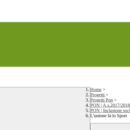
Home
>
Progetti
>
Progetti Pon
>
PON | A.s.2017/2018
PON | Inclusione soc
L'unione fa lo Sport