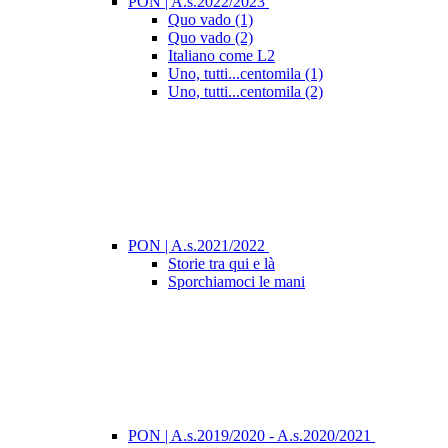
PON | A.s.2022/2023
Quo vado (1)
Quo vado (2)
Italiano come L2
Uno, tutti...centomila (1)
Uno, tutti...centomila (2)
PON | A.s.2021/2022
Storie tra qui e là
Sporchiamoci le mani
PON | A.s.2019/2020 - A.s.2020/2021