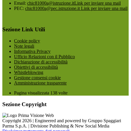
Email:
chic81000a@istruzione.it
Link per inviare una mail
PEC:
chic81000a@pec.istruzione.it
Link per inviare una mail
Sezione Link Utili
Cookie policy
Note legali
Informativa Privacy
Ufficio Relazioni con il Pubblico
Dichiarazione di accessibilità
Obiettivi di accessibilità
Whistleblowing
Gestione consensi cookie
Amministrazione trasparente
Pagina visualizzata
138
volte
Sezione Copyright
Copyright 2026 | Engineered and powered by Gruppo Spaggiari
Parma S.p.A. | Divisione Publishing & New Social Media