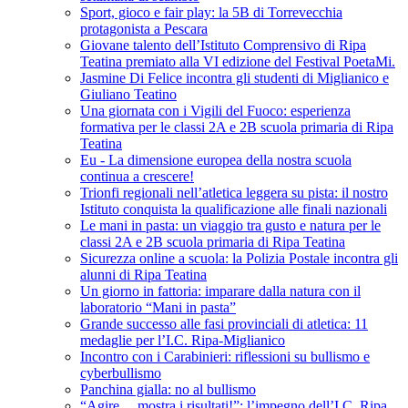
Sport, gioco e fair play: la 5B di Torrevecchia
protagonista a Pescara
Giovane talento dell’Istituto Comprensivo di Ripa
Teatina premiato alla VI edizione del Festival PoetaMi.
Jasmine Di Felice incontra gli studenti di Miglianico e
Giuliano Teatino
Una giornata con i Vigili del Fuoco: esperienza
formativa per le classi 2A e 2B scuola primaria di Ripa
Teatina
Eu - La dimensione europea della nostra scuola
continua a crescere!
Trionfi regionali nell’atletica leggera su pista: il nostro
Istituto conquista la qualificazione alle finali nazionali
Le mani in pasta: un viaggio tra gusto e natura per le
classi 2A e 2B scuola primaria di Ripa Teatina
Sicurezza online a scuola: la Polizia Postale incontra gli
alunni di Ripa Teatina
Un giorno in fattoria: imparare dalla natura con il
laboratorio “Mani in pasta”
Grande successo alle fasi provinciali di atletica: 11
medaglie per l’I.C. Ripa-Miglianico
Incontro con i Carabinieri: riflessioni su bullismo e
cyberbullismo
Panchina gialla: no al bullismo
“Agire… mostra i risultati!”: l’impegno dell’I.C. Ripa