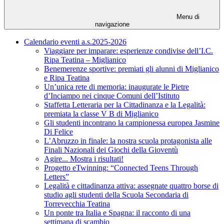
Menu di
navigazione
Calendario eventi a.s.2025-2026
Viaggiare per imparare: esperienze condivise dell’I.C.
Ripa Teatina – Miglianico
Benemerenze sportive: premiati gli alunni di Miglianico
e Ripa Teatina
Un’unica rete di memoria: inaugurate le Pietre
d’Inciampo nei cinque Comuni dell’Istituto
Staffetta Letteraria per la Cittadinanza e la Legalità:
premiata la classe V B di Miglianico
Gli studenti incontrano la campionessa europea Jasmine
Di Felice
L’Abruzzo in finale: la nostra scuola protagonista alle
Finali Nazionali dei Giochi della Gioventù
Agire... Mostra i risultati!
Progetto eTwinning: “Connected Teens Through
Letters”
Legalità e cittadinanza attiva: assegnate quattro borse di
studio agli studenti della Scuola Secondaria di
Torrevecchia Teatina
Un ponte tra Italia e Spagna: il racconto di una
settimana di scambio