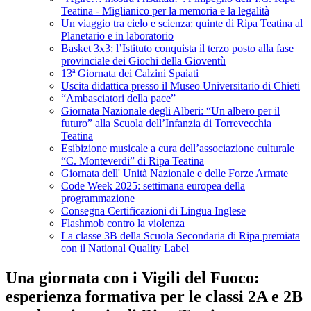
Teatina - Miglianico per la memoria e la legalità
Un viaggio tra cielo e scienza: quinte di Ripa Teatina al
Planetario e in laboratorio
Basket 3x3: l’Istituto conquista il terzo posto alla fase
provinciale dei Giochi della Gioventù
13ª Giornata dei Calzini Spaiati
Uscita didattica presso il Museo Universitario di Chieti
“Ambasciatori della pace”
Giornata Nazionale degli Alberi: “Un albero per il
futuro” alla Scuola dell’Infanzia di Torrevecchia
Teatina
Esibizione musicale a cura dell’associazione culturale
“C. Monteverdi” di Ripa Teatina
Giornata dell' Unità Nazionale e delle Forze Armate
Code Week 2025: settimana europea della
programmazione
Consegna Certificazioni di Lingua Inglese
Flashmob contro la violenza
La classe 3B della Scuola Secondaria di Ripa premiata
con il National Quality Label
Una giornata con i Vigili del Fuoco:
esperienza formativa per le classi 2A e 2B