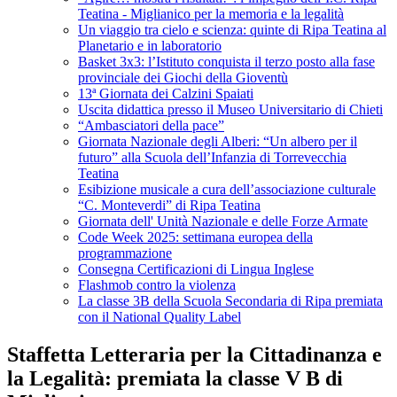
Teatina - Miglianico per la memoria e la legalità
Un viaggio tra cielo e scienza: quinte di Ripa Teatina al
Planetario e in laboratorio
Basket 3x3: l’Istituto conquista il terzo posto alla fase
provinciale dei Giochi della Gioventù
13ª Giornata dei Calzini Spaiati
Uscita didattica presso il Museo Universitario di Chieti
“Ambasciatori della pace”
Giornata Nazionale degli Alberi: “Un albero per il
futuro” alla Scuola dell’Infanzia di Torrevecchia
Teatina
Esibizione musicale a cura dell’associazione culturale
“C. Monteverdi” di Ripa Teatina
Giornata dell' Unità Nazionale e delle Forze Armate
Code Week 2025: settimana europea della
programmazione
Consegna Certificazioni di Lingua Inglese
Flashmob contro la violenza
La classe 3B della Scuola Secondaria di Ripa premiata
con il National Quality Label
Staffetta Letteraria per la Cittadinanza e
la Legalità: premiata la classe V B di