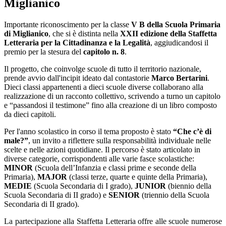
Miglianico
Importante riconoscimento per la classe
V B della Scuola Primaria
di Miglianico
, che si è distinta nella
XXII edizione della Staffetta
Letteraria per la Cittadinanza e la Legalità
, aggiudicandosi il
premio per la stesura del
capitolo n. 8
.
Il progetto, che coinvolge scuole di tutto il territorio nazionale,
prende avvio dall'incipit ideato dal contastorie
Marco Bertarini
.
Dieci classi appartenenti a dieci scuole diverse collaborano alla
realizzazione di un racconto collettivo, scrivendo a turno un capitolo
e “passandosi il testimone” fino alla creazione di un libro composto
da dieci capitoli.
Per l'anno scolastico in corso il tema proposto è stato
“Che c’è di
male?”
, un invito a riflettere sulla responsabilità individuale nelle
scelte e nelle azioni quotidiane. Il percorso è stato articolato in
diverse categorie, corrispondenti alle varie fasce scolastiche:
MINOR
(Scuola dell’Infanzia e classi prime e seconde della
Primaria),
MAJOR
(classi terze, quarte e quinte della Primaria),
MEDIE
(Scuola Secondaria di I grado),
JUNIOR
(biennio della
Scuola Secondaria di II grado) e
SENIOR
(triennio della Scuola
Secondaria di II grado).
La partecipazione alla Staffetta Letteraria offre alle scuole numerose