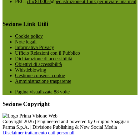
PEC:
chic81000a@pec.istruzione.it
Link per inviare una mail
Sezione Link Utili
Cookie policy
Note legali
Informativa Privacy
Ufficio Relazioni con il Pubblico
Dichiarazione di accessibilità
Obiettivi di accessibilità
Whistleblowing
Gestione consensi cookie
Amministrazione trasparente
Pagina visualizzata
88
volte
Sezione Copyright
Copyright 2026 | Engineered and powered by Gruppo Spaggiari
Parma S.p.A. | Divisione Publishing & New Social Media
Disclaimer trattamento dati personali