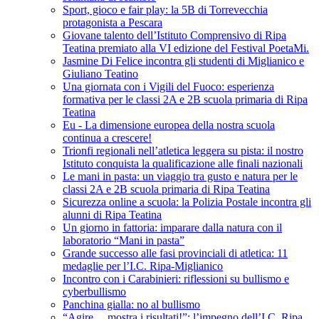
Sport, gioco e fair play: la 5B di Torrevecchia
protagonista a Pescara
Giovane talento dell’Istituto Comprensivo di Ripa
Teatina premiato alla VI edizione del Festival PoetaMi.
Jasmine Di Felice incontra gli studenti di Miglianico e
Giuliano Teatino
Una giornata con i Vigili del Fuoco: esperienza
formativa per le classi 2A e 2B scuola primaria di Ripa
Teatina
Eu - La dimensione europea della nostra scuola
continua a crescere!
Trionfi regionali nell’atletica leggera su pista: il nostro
Istituto conquista la qualificazione alle finali nazionali
Le mani in pasta: un viaggio tra gusto e natura per le
classi 2A e 2B scuola primaria di Ripa Teatina
Sicurezza online a scuola: la Polizia Postale incontra gli
alunni di Ripa Teatina
Un giorno in fattoria: imparare dalla natura con il
laboratorio “Mani in pasta”
Grande successo alle fasi provinciali di atletica: 11
medaglie per l’I.C. Ripa-Miglianico
Incontro con i Carabinieri: riflessioni su bullismo e
cyberbullismo
Panchina gialla: no al bullismo
“Agire… mostra i risultati!”: l’impegno dell’I.C. Ripa