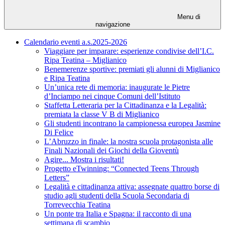
Menu di
navigazione
Calendario eventi a.s.2025-2026
Viaggiare per imparare: esperienze condivise dell’I.C.
Ripa Teatina – Miglianico
Benemerenze sportive: premiati gli alunni di Miglianico
e Ripa Teatina
Un’unica rete di memoria: inaugurate le Pietre
d’Inciampo nei cinque Comuni dell’Istituto
Staffetta Letteraria per la Cittadinanza e la Legalità:
premiata la classe V B di Miglianico
Gli studenti incontrano la campionessa europea Jasmine
Di Felice
L’Abruzzo in finale: la nostra scuola protagonista alle
Finali Nazionali dei Giochi della Gioventù
Agire... Mostra i risultati!
Progetto eTwinning: “Connected Teens Through
Letters”
Legalità e cittadinanza attiva: assegnate quattro borse di
studio agli studenti della Scuola Secondaria di
Torrevecchia Teatina
Un ponte tra Italia e Spagna: il racconto di una
settimana di scambio