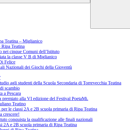
ipa Teatina – Miglianico
e Ripa Teatina
o nei cinque Comuni dell’Istituto
miata la classe V B di Miglianico
Di Felice
nali Nazionali dei Giochi della Gioventù
”
 studio agli studenti della Scuola Secondaria di Torrevecchia Teatina
 di scambio
ta a Pescara
a premiato alla VI edizione del Festival PoetaMi.
iuliano Teatino
 per le classi 2A e 2B scuola primaria di Ripa Teatina
a crescere!
tituto conquista la qualificazione alle finali nazionali
ssi 2A e 2B scuola primaria di Ripa Teatina
alunni di Ripa Teatina