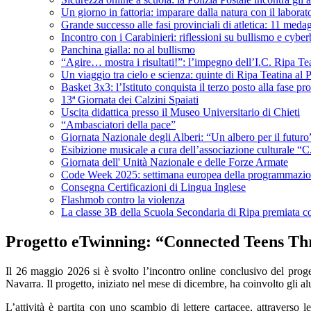
Un giorno in fattoria: imparare dalla natura con il labora
Grande successo alle fasi provinciali di atletica: 11 meda
Incontro con i Carabinieri: riflessioni su bullismo e cybe
Panchina gialla: no al bullismo
“Agire… mostra i risultati!”: l’impegno dell’I.C. Ripa Tea
Un viaggio tra cielo e scienza: quinte di Ripa Teatina al P
Basket 3x3: l’Istituto conquista il terzo posto alla fase p
13ª Giornata dei Calzini Spaiati
Uscita didattica presso il Museo Universitario di Chieti
“Ambasciatori della pace”
Giornata Nazionale degli Alberi: “Un albero per il futuro
Esibizione musicale a cura dell’associazione culturale “
Giornata dell' Unità Nazionale e delle Forze Armate
Code Week 2025: settimana europea della programmazi
Consegna Certificazioni di Lingua Inglese
Flashmob contro la violenza
La classe 3B della Scuola Secondaria di Ripa premiata co
Progetto eTwinning: “Connected Teens Th
Il 26 maggio 2026 si è svolto l’incontro online conclusivo del pro
Navarra. Il progetto, iniziato nel mese di dicembre, ha coinvolto gli al
L’attività è partita con uno scambio di lettere cartacee, attraverso le