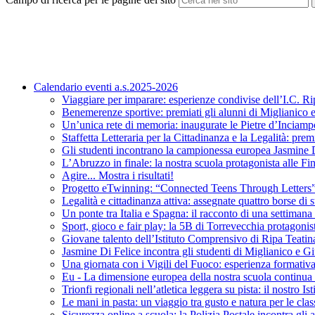
Calendario eventi a.s.2025-2026
Viaggiare per imparare: esperienze condivise dell’I.C. R
Benemerenze sportive: premiati gli alunni di Miglianico 
Un’unica rete di memoria: inaugurate le Pietre d’Inciamp
Staffetta Letteraria per la Cittadinanza e la Legalità: pre
Gli studenti incontrano la campionessa europea Jasmine 
L’Abruzzo in finale: la nostra scuola protagonista alle Fi
Agire... Mostra i risultati!
Progetto eTwinning: “Connected Teens Through Letters
Legalità e cittadinanza attiva: assegnate quattro borse di
Un ponte tra Italia e Spagna: il racconto di una settimana
Sport, gioco e fair play: la 5B di Torrevecchia protagonis
Giovane talento dell’Istituto Comprensivo di Ripa Teatin
Jasmine Di Felice incontra gli studenti di Miglianico e G
Una giornata con i Vigili del Fuoco: esperienza formativa
Eu - La dimensione europea della nostra scuola continua 
Trionfi regionali nell’atletica leggera su pista: il nostro Is
Le mani in pasta: un viaggio tra gusto e natura per le cla
Sicurezza online a scuola: la Polizia Postale incontra gli 