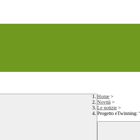
Home
>
Novità
>
Le notizie
>
Progetto eTwinning: 