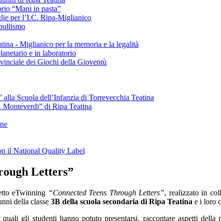
torio “Mani in pasta”
glie per l’I.C. Ripa-Miglianico
rbullismo
tina - Miglianico per la memoria e la legalità
lanetario e in laboratorio
rovinciale dei Giochi della Gioventù
” alla Scuola dell’Infanzia di Torrevecchia Teatina
C. Monteverdi” di Ripa Teatina
one
n il National Quality Label
rough Letters”
getto eTwinning
“Connected Teens Through Letters”
, realizzato in c
unni della classe
3B della scuola secondaria di Ripa Teatina
e i loro 
 quali gli studenti hanno potuto presentarsi, raccontare aspetti della pr