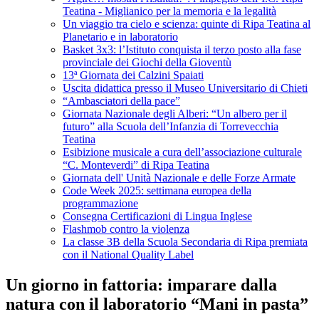
Teatina - Miglianico per la memoria e la legalità
Un viaggio tra cielo e scienza: quinte di Ripa Teatina al
Planetario e in laboratorio
Basket 3x3: l’Istituto conquista il terzo posto alla fase
provinciale dei Giochi della Gioventù
13ª Giornata dei Calzini Spaiati
Uscita didattica presso il Museo Universitario di Chieti
“Ambasciatori della pace”
Giornata Nazionale degli Alberi: “Un albero per il
futuro” alla Scuola dell’Infanzia di Torrevecchia
Teatina
Esibizione musicale a cura dell’associazione culturale
“C. Monteverdi” di Ripa Teatina
Giornata dell' Unità Nazionale e delle Forze Armate
Code Week 2025: settimana europea della
programmazione
Consegna Certificazioni di Lingua Inglese
Flashmob contro la violenza
La classe 3B della Scuola Secondaria di Ripa premiata
con il National Quality Label
Un giorno in fattoria: imparare dalla
natura con il laboratorio “Mani in pasta”