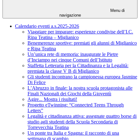
Menu di
navigazione
Calendario eventi a.s.2025-2026
Viaggiare per imparare: esperienze condivise dell’I.C.
Ripa Teatina – Miglianico
Benemerenze sportive: premiati gli alunni di Miglianico
e Ripa Teatina
Un’unica rete di memoria: inaugurate le Pietre
d’Inciampo nei cinque Comuni dell’Istituto
Staffetta Letteraria per la Cittadinanza e la Legalità:
premiata la classe V B di Miglianico
Gli studenti incontrano la campionessa europea Jasmine
Di Felice
L’Abruzzo in finale: la nostra scuola protagonista alle
Finali Nazionali dei Giochi della Gioventù
Agire... Mostra i risultati!
Progetto eTwinning: “Connected Teens Through
Letters”
Legalità e cittadinanza attiva: assegnate quattro borse di
studio agli studenti della Scuola Secondaria di
Torrevecchia Teatina
Un ponte tra Italia e Spagna: il racconto di una
settimana di scambio