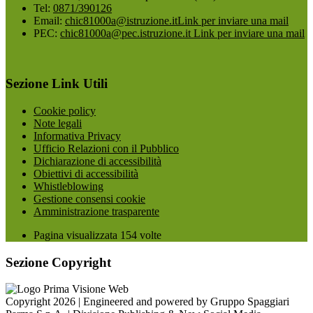
Tel:
0871/390126
Email:
chic81000a@istruzione.it
Link per inviare una mail
PEC:
chic81000a@pec.istruzione.it
Link per inviare una mail
Sezione Link Utili
Cookie policy
Note legali
Informativa Privacy
Ufficio Relazioni con il Pubblico
Dichiarazione di accessibilità
Obiettivi di accessibilità
Whistleblowing
Gestione consensi cookie
Amministrazione trasparente
Pagina visualizzata
154
volte
Sezione Copyright
Copyright 2026 | Engineered and powered by Gruppo Spaggiari