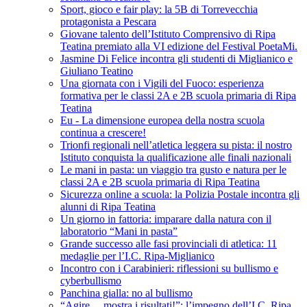
Sport, gioco e fair play: la 5B di Torrevecchia
protagonista a Pescara
Giovane talento dell’Istituto Comprensivo di Ripa
Teatina premiato alla VI edizione del Festival PoetaMi.
Jasmine Di Felice incontra gli studenti di Miglianico e
Giuliano Teatino
Una giornata con i Vigili del Fuoco: esperienza
formativa per le classi 2A e 2B scuola primaria di Ripa
Teatina
Eu - La dimensione europea della nostra scuola
continua a crescere!
Trionfi regionali nell’atletica leggera su pista: il nostro
Istituto conquista la qualificazione alle finali nazionali
Le mani in pasta: un viaggio tra gusto e natura per le
classi 2A e 2B scuola primaria di Ripa Teatina
Sicurezza online a scuola: la Polizia Postale incontra gli
alunni di Ripa Teatina
Un giorno in fattoria: imparare dalla natura con il
laboratorio “Mani in pasta”
Grande successo alle fasi provinciali di atletica: 11
medaglie per l’I.C. Ripa-Miglianico
Incontro con i Carabinieri: riflessioni su bullismo e
cyberbullismo
Panchina gialla: no al bullismo
“Agire… mostra i risultati!”: l’impegno dell’I.C. Ripa