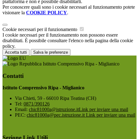
piattaforma e non è possibile disabilitarli.
Per conoscere quali sono i cookie necessari al funzionamento potete
visionare la
COOKIE POLICY
.
Cookie necessari per il funzionamento
I cookie necessari per il funzionamento non possono essere
disabilitati. È possibile consultare l'elenco nella pagina della cookie
policy.
Accetta tutti
Salva le preferenze
Istituto Comprensivo Ripa - Miglianico
Contatti
Istituto Comprensivo Ripa - Miglianico
Via Chieti, 59 - 66010 Ripa Teatina (CH)
Tel:
0871/390126
Email:
chic81000a@istruzione.it
Link per inviare una mail
PEC:
chic81000a@pec.istruzione.it
Link per inviare una mail
Sezione Link Utili