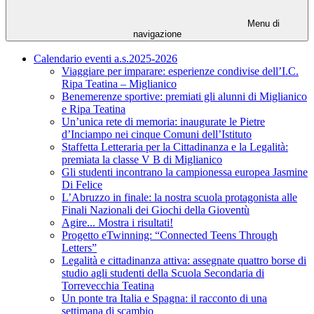
Menu di
navigazione
Calendario eventi a.s.2025-2026
Viaggiare per imparare: esperienze condivise dell’I.C.
Ripa Teatina – Miglianico
Benemerenze sportive: premiati gli alunni di Miglianico
e Ripa Teatina
Un’unica rete di memoria: inaugurate le Pietre
d’Inciampo nei cinque Comuni dell’Istituto
Staffetta Letteraria per la Cittadinanza e la Legalità:
premiata la classe V B di Miglianico
Gli studenti incontrano la campionessa europea Jasmine
Di Felice
L’Abruzzo in finale: la nostra scuola protagonista alle
Finali Nazionali dei Giochi della Gioventù
Agire... Mostra i risultati!
Progetto eTwinning: “Connected Teens Through
Letters”
Legalità e cittadinanza attiva: assegnate quattro borse di
studio agli studenti della Scuola Secondaria di
Torrevecchia Teatina
Un ponte tra Italia e Spagna: il racconto di una
settimana di scambio