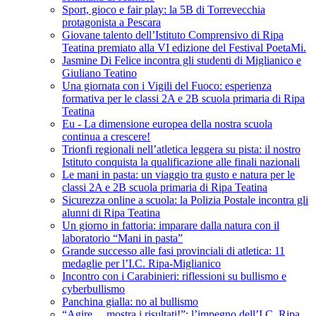
Sport, gioco e fair play: la 5B di Torrevecchia
protagonista a Pescara
Giovane talento dell’Istituto Comprensivo di Ripa
Teatina premiato alla VI edizione del Festival PoetaMi.
Jasmine Di Felice incontra gli studenti di Miglianico e
Giuliano Teatino
Una giornata con i Vigili del Fuoco: esperienza
formativa per le classi 2A e 2B scuola primaria di Ripa
Teatina
Eu - La dimensione europea della nostra scuola
continua a crescere!
Trionfi regionali nell’atletica leggera su pista: il nostro
Istituto conquista la qualificazione alle finali nazionali
Le mani in pasta: un viaggio tra gusto e natura per le
classi 2A e 2B scuola primaria di Ripa Teatina
Sicurezza online a scuola: la Polizia Postale incontra gli
alunni di Ripa Teatina
Un giorno in fattoria: imparare dalla natura con il
laboratorio “Mani in pasta”
Grande successo alle fasi provinciali di atletica: 11
medaglie per l’I.C. Ripa-Miglianico
Incontro con i Carabinieri: riflessioni su bullismo e
cyberbullismo
Panchina gialla: no al bullismo
“Agire… mostra i risultati!”: l’impegno dell’I.C. Ripa