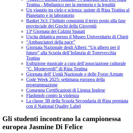
Teatina - Miglianico per la memoria e la legalità
Un viaggio tra cielo e scienza: quinte di Ripa Teatina al
Planetario e in laboratorio
Basket 3x3: l’Istituto conquista il terzo posto alla fase
provinciale dei Giochi della Gioventù
13ª Giornata dei Calzini Spaiati
Uscita didattica presso il Museo Universitario di Chieti
“Ambasciatori della pace”
Giornata Nazionale degli Alberi: “Un albero per il
futuro” alla Scuola dell’Infanzia di Torrevecchia
Teatina
Esibizione musicale a cura dell’associazione culturale
“C. Monteverdi” di Ripa Teatina
Giornata dell' Unità Nazionale e delle Forze Armate
Code Week 2025: settimana europea della
programmazione
Consegna Certificazioni di Lingua Inglese
Flashmob contro la violenza
La classe 3B della Scuola Secondaria di Ripa premiata
con il National Quality Label
Gli studenti incontrano la campionessa
europea Jasmine Di Felice