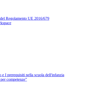
si del Regolamento UE 2016/679
rkspace
e I prerequisiti nella scuola dell'infanzia
e per competenze”