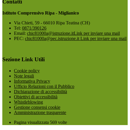
Contatti
Istituto Comprensivo Ripa - Miglianico
Via Chieti, 59 - 66010 Ripa Teatina (CH)
Tel:
0871/390126
Email:
chic81000a@istruzione.it
Link per inviare una mail
PEC:
chic81000a@pec.istruzione.it
Link per inviare una mail
Sezione Link Utili
Cookie policy
Note legali
Informativa Privacy
Ufficio Relazioni con il Pubblico
Dichiarazione di accessibilità
Obiettivi di accessibilità
Whistleblowing
Gestione consensi cookie
Amministrazione trasparente
Pagina visualizzata
569
volte