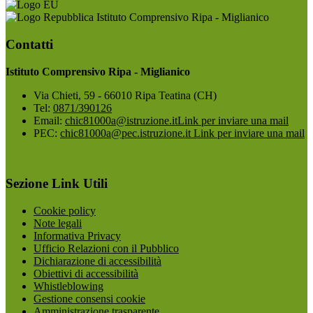
Istituto Comprensivo Ripa - Miglianico
Contatti
Istituto Comprensivo Ripa - Miglianico
Via Chieti, 59 - 66010 Ripa Teatina (CH)
Tel:
0871/390126
Email:
chic81000a@istruzione.it
Link per inviare una mail
PEC:
chic81000a@pec.istruzione.it
Link per inviare una mail
Sezione Link Utili
Cookie policy
Note legali
Informativa Privacy
Ufficio Relazioni con il Pubblico
Dichiarazione di accessibilità
Obiettivi di accessibilità
Whistleblowing
Gestione consensi cookie
Amministrazione trasparente