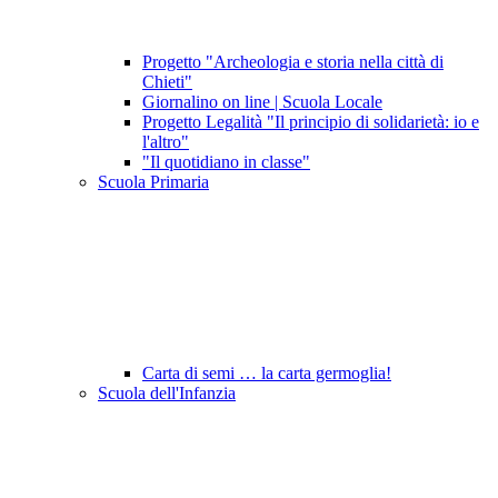
Progetto "Archeologia e storia nella città di
Chieti"
Giornalino on line | Scuola Locale
Progetto Legalità "Il principio di solidarietà: io e
l'altro"
"Il quotidiano in classe"
Scuola Primaria
Carta di semi … la carta germoglia!
Scuola dell'Infanzia