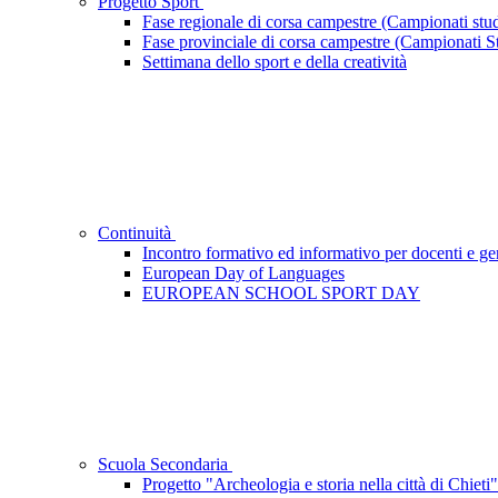
Progetto Sport
Fase regionale di corsa campestre (Campionati stu
Fase provinciale di corsa campestre (Campionati S
Settimana dello sport e della creatività
Continuità
Incontro formativo ed informativo per docenti e gen
European Day of Languages
EUROPEAN SCHOOL SPORT DAY
Scuola Secondaria
Progetto "Archeologia e storia nella città di Chieti"