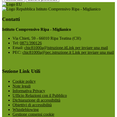
Istituto Comprensivo Ripa - Miglianico
Contatti
Istituto Comprensivo Ripa - Miglianico
Via Chieti, 59 - 66010 Ripa Teatina (CH)
Tel:
0871/390126
Email:
chic81000a@istruzione.it
Link per inviare una mail
PEC:
chic81000a@pec.istruzione.it
Link per inviare una mail
Sezione Link Utili
Cookie policy
Note legali
Informativa Privacy
Ufficio Relazioni con il Pubblico
Dichiarazione di accessibilità
Obiettivi di accessibilità
Whistleblowing
Gestione consensi cookie