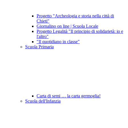
Progetto "Archeologia e storia nella città di
Chieti"
Giornalino on line | Scuola Locale
Progetto Legalità "Il principio di solidarietà: io e
l'altro"
"Il quotidiano in classe"
Scuola Primaria
Carta di semi … la carta germoglia!
Scuola dell'Infanzia