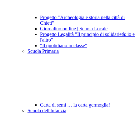
Progetto "Archeologia e storia nella città di
Chieti"
Giornalino on line | Scuola Locale
Progetto Legalità "Il principio di solidarietà: io e
l'altro"
"Il quotidiano in classe"
Scuola Primaria
Carta di semi … la carta germoglia!
Scuola dell'Infanzia