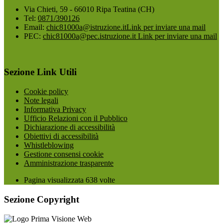
Via Chieti, 59 - 66010 Ripa Teatina (CH)
Tel:
0871/390126
Email:
chic81000a@istruzione.it
Link per inviare una mail
PEC:
chic81000a@pec.istruzione.it
Link per inviare una mail
Sezione Link Utili
Cookie policy
Note legali
Informativa Privacy
Ufficio Relazioni con il Pubblico
Dichiarazione di accessibilità
Obiettivi di accessibilità
Whistleblowing
Gestione consensi cookie
Amministrazione trasparente
Pagina visualizzata
638
volte
Sezione Copyright