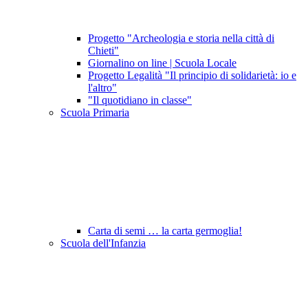
Progetto "Archeologia e storia nella città di
Chieti"
Giornalino on line | Scuola Locale
Progetto Legalità "Il principio di solidarietà: io e
l'altro"
"Il quotidiano in classe"
Scuola Primaria
Carta di semi … la carta germoglia!
Scuola dell'Infanzia