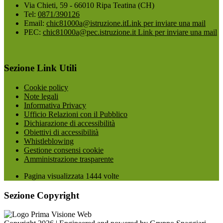
Via Chieti, 59 - 66010 Ripa Teatina (CH)
Tel:
0871/390126
Email:
chic81000a@istruzione.it
Link per inviare una mail
PEC:
chic81000a@pec.istruzione.it
Link per inviare una mail
Sezione Link Utili
Cookie policy
Note legali
Informativa Privacy
Ufficio Relazioni con il Pubblico
Dichiarazione di accessibilità
Obiettivi di accessibilità
Whistleblowing
Gestione consensi cookie
Amministrazione trasparente
Pagina visualizzata
1444
volte
Sezione Copyright