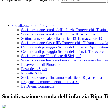
Socializzazioni di fine anno
Socializzazione scuola dell'infanzia Torrevecchia Teatina
Socializzazione scuola dell'infanzia Ripa Teatina
Settimana nazionale della musica 13-19 maggio 2019
Socializzazione classe IIB Torrevecchia "Il bambino vol
Cerimonia di passaggio Scuola dell'infanzia Ripa Teatina
Cerimonia di passaggio Scuola dell'infanzia Torrevecchia
Socializzazione "Il barbiere di Siviglia"
Socializzazione finale motoria e musica Torrevecchia Tea
Le avventure di Pinocchio
Festa dello Sport
Progetto S.I.R.
Socializzazione di fine anno scolastico - Ripa Teatina
Progetto "comunic...azione in L2-L3"
La Divina Commedia
Socializzazione scuola dell'infanzia Ripa T