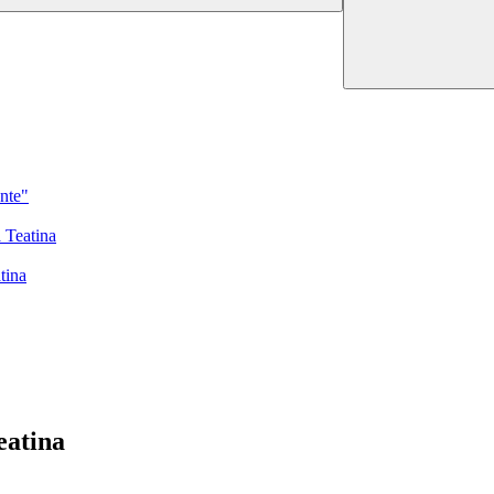
ante"
 Teatina
tina
eatina