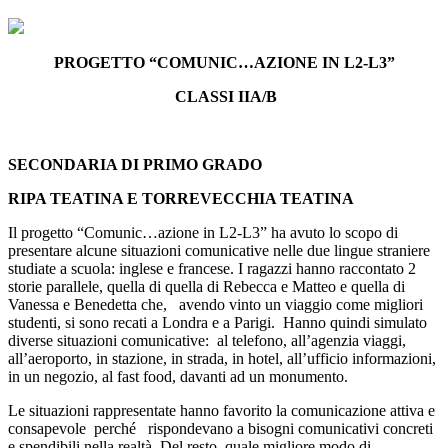
PROGETTO “COMUNIC…AZIONE IN L2-L3”
CLASSI IIA/B
SECONDARIA DI PRIMO GRADO
RIPA TEATINA E TORREVECCHIA TEATINA
Il progetto “Comunic…azione in L2-L3” ha avuto lo scopo di
presentare alcune situazioni comunicative nelle due lingue straniere
studiate a scuola: inglese e francese. I ragazzi hanno raccontato 2
storie parallele, quella di quella di Rebecca e Matteo e quella di
Vanessa e Benedetta che, avendo vinto un viaggio come migliori
studenti, si sono recati a Londra e a Parigi. Hanno quindi simulato
diverse situazioni comunicative: al telefono, all’agenzia viaggi,
all’aeroporto, in stazione, in strada, in hotel, all’ufficio informazioni,
in un negozio, al fast food, davanti ad un monumento.
Le situazioni rappresentate hanno favorito la comunicazione attiva e
consapevole perché rispondevano a bisogni comunicativi concreti
e spendibili nella realtà. Del resto, quale migliore modo di