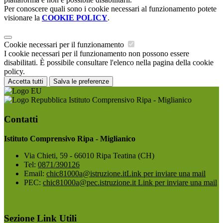
Per conoscere quali sono i cookie necessari al funzionamento potete
visionare la
COOKIE POLICY
.
Cookie necessari per il funzionamento
I cookie necessari per il funzionamento non possono essere
disabilitati. È possibile consultare l'elenco nella pagina della cookie
policy.
Accetta tutti
Salva le preferenze
Istituto Comprensivo Ripa - Miglianico
Contatti
Istituto Comprensivo Ripa - Miglianico
Via Chieti, 59 - 66010 Ripa Teatina (CH)
Tel:
0871/390126
Email:
chic81000a@istruzione.it
Link per inviare una mail
PEC:
chic81000a@pec.istruzione.it
Link per inviare una mail
Sezione Link Utili