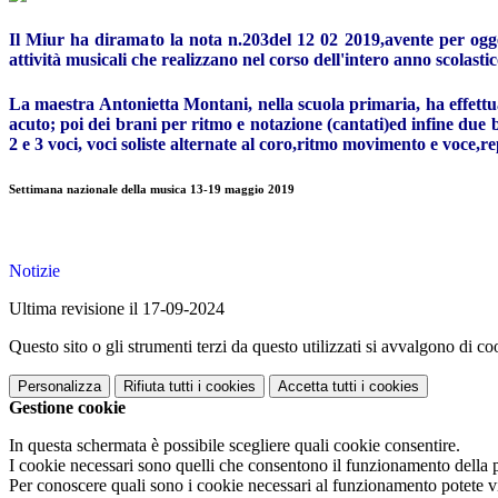
Il Miur ha diramato la nota n.203del 12 02 2019,avente per ogge
attività musicali che realizzano nel corso dell'intero anno scolast
La maestra Antonietta Montani, nella scuola primaria, ha effettuato
acuto; poi dei brani per ritmo e notazione (cantati)ed infine due 
2 e 3 voci, voci soliste alternate al coro,ritmo movimento e voce,r
Settimana nazionale della musica 13-19 maggio 2019
Notizie
Ultima revisione il 17-09-2024
Questo sito o gli strumenti terzi da questo utilizzati si avvalgono di coo
Personalizza
Rifiuta tutti
i cookies
Accetta tutti
i cookies
Gestione cookie
In questa schermata è possibile scegliere quali cookie consentire.
I cookie necessari sono quelli che consentono il funzionamento della pi
Per conoscere quali sono i cookie necessari al funzionamento potete v