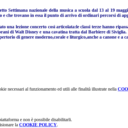
tto Settimana nazionale della musica a scuola dal 13 al 19 maggio
ico e che trovano in essa il punto di arrivo di ordinari percorsi di 
 una lezione concerto così articolata:le classi terze hanno ripassato
brani di Walt Disney e una cavatina tratta dal Barbiere di Siviglia.
epertorio di genere moderno,corale e liturgico,anche a canone e a ca
kie necessari al funzionamento ed utili alle finalità illustrate nella
COO
attaforma e non è possibile disabilitarli.
isionare la
COOKIE POLICY
.