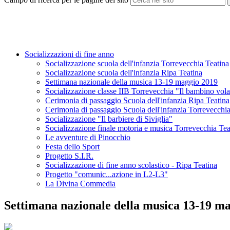
Socializzazioni di fine anno
Socializzazione scuola dell'infanzia Torrevecchia Teatina
Socializzazione scuola dell'infanzia Ripa Teatina
Settimana nazionale della musica 13-19 maggio 2019
Socializzazione classe IIB Torrevecchia "Il bambino vol
Cerimonia di passaggio Scuola dell'infanzia Ripa Teatina
Cerimonia di passaggio Scuola dell'infanzia Torrevecchia
Socializzazione "Il barbiere di Siviglia"
Socializzazione finale motoria e musica Torrevecchia Tea
Le avventure di Pinocchio
Festa dello Sport
Progetto S.I.R.
Socializzazione di fine anno scolastico - Ripa Teatina
Progetto "comunic...azione in L2-L3"
La Divina Commedia
Settimana nazionale della musica 13-19 m