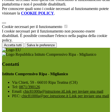
piattaforma e non è possibile disabilitarli.
Per conoscere quali sono i cookie necessari al funzionamento potete
visionare la
COOKIE POLICY
.
Cookie necessari per il funzionamento
I cookie necessari per il funzionamento non possono essere
disabilitati. È possibile consultare l'elenco nella pagina della cookie
policy.
Accetta tutti
Salva le preferenze
Istituto Comprensivo Ripa - Miglianico
Contatti
Istituto Comprensivo Ripa - Miglianico
Via Chieti, 59 - 66010 Ripa Teatina (CH)
Tel:
0871/390126
Email:
chic81000a@istruzione.it
Link per inviare una mail
PEC:
chic81000a@pec.istruzione.it
Link per inviare una mail