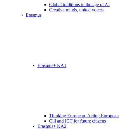
Global traditions in the age of AI
Creative minds, united voices
Erasmus
Erasmus+ KA1
Thinking European, Acting European
Clil and ICT for future citizens
Erasmus+ KA2