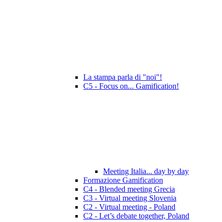
La stampa parla di "noi"!
C5 - Focus on... Gamification!
Meeting Italia... day by day
Formazione Gamification
C4 - Blended meeting Grecia
C3 - Virtual meeting Slovenia
C2 - Virtual meeting - Poland
C2 - Let’s debate together, Poland