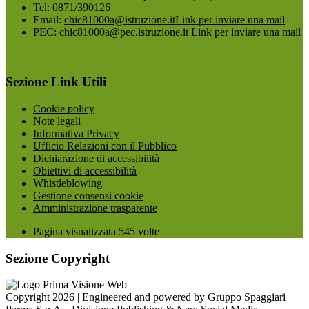
Tel:
0871/390126
Email:
chic81000a@istruzione.it
Link per inviare una mail
PEC:
chic81000a@pec.istruzione.it
Link per inviare una mail
Sezione Link Utili
Cookie policy
Note legali
Informativa Privacy
Ufficio Relazioni con il Pubblico
Dichiarazione di accessibilità
Obiettivi di accessibilità
Whistleblowing
Gestione consensi cookie
Amministrazione trasparente
Pagina visualizzata
545
volte
Sezione Copyright
Copyright 2026 | Engineered and powered by Gruppo Spaggiari