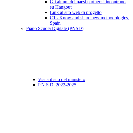
Gli alunni dei paesi partner si incontrano
su Hangout
Link al sito web di progetto
C1 - Know and share new methodologies,
Spain
Piano Scuola Digitale (PNSD)
Visita il sito del ministero
P.N.S.D. 2022-2025