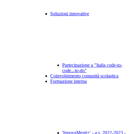
Soluzioni innovative
Partecipazione a "Italia code-to-
code...to-do"
Coinvolgimento comunità scolastica
Formazione interna
'InnovaMenti+' - a.s. 2022-2023 -