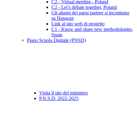
C2 - Virtual meeting - Poland
C2 - Let’s debate together, Poland
Gli alunni dei paesi partner si incontrano
su Hangout
Link al sito web di progetto
C1 - Know and share new methodologies,
Spain
Piano Scuola Digitale (PNSD)
Visita il sito del ministero
P.N.S.D. 2022-2025