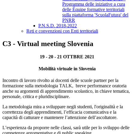
Programma delle iniziative a cura
delle Équipe formative territoriali
sulla piattaforma 'ScuolaFutura' del
PNRR
P.N.S.D. 2018-2022
Reti e convenzioni con Enti territoriali
C3 - Virtual meeting Slovenia
19 - 20 - 21 OTTBRE 2021
Mobilità virtuale in Slovenia
Incontro di lavoro rivolto ai docenti delle scuole partner per la
formazione sulla metodologia TALK, breve performance oratoria
anche su argomenti di apprendimento scolastico, in chiave tematica,
personale, critica e pluridisciplinare.
La metodologia mira a sviluppare negli studenti, l'originalità e la
correttezza degli apprendimenti, l’efficacia comunicativa e la
capacità di catturare e mantenere l’attenzione dell’ascoltatore.
L’esperienza da proporre nelle classi, sarà utile per lo sviluppo delle
competenze argomentative e di public speaking.