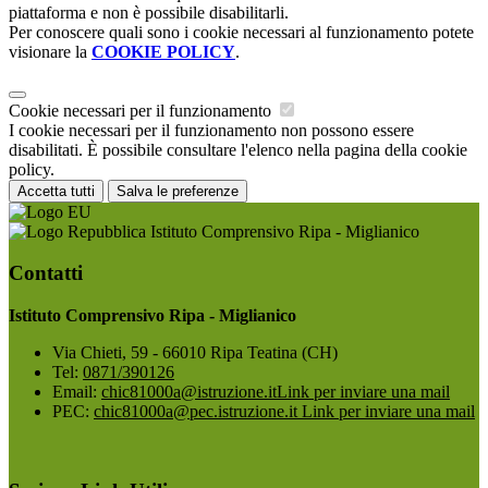
piattaforma e non è possibile disabilitarli.
Per conoscere quali sono i cookie necessari al funzionamento potete
visionare la
COOKIE POLICY
.
Cookie necessari per il funzionamento
I cookie necessari per il funzionamento non possono essere
disabilitati. È possibile consultare l'elenco nella pagina della cookie
policy.
Accetta tutti
Salva le preferenze
Istituto Comprensivo Ripa - Miglianico
Contatti
Istituto Comprensivo Ripa - Miglianico
Via Chieti, 59 - 66010 Ripa Teatina (CH)
Tel:
0871/390126
Email:
chic81000a@istruzione.it
Link per inviare una mail
PEC:
chic81000a@pec.istruzione.it
Link per inviare una mail