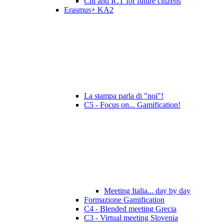
Clil and ICT for future citizens
Erasmus+ KA2
La stampa parla di "noi"!
C5 - Focus on... Gamification!
Meeting Italia... day by day
Formazione Gamification
C4 - Blended meeting Grecia
C3 - Virtual meeting Slovenia