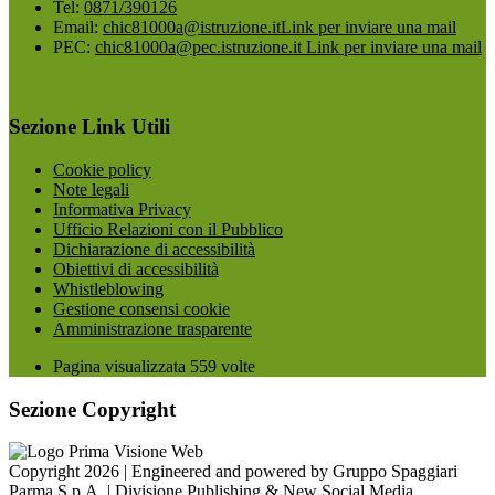
Tel:
0871/390126
Email:
chic81000a@istruzione.it
Link per inviare una mail
PEC:
chic81000a@pec.istruzione.it
Link per inviare una mail
Sezione Link Utili
Cookie policy
Note legali
Informativa Privacy
Ufficio Relazioni con il Pubblico
Dichiarazione di accessibilità
Obiettivi di accessibilità
Whistleblowing
Gestione consensi cookie
Amministrazione trasparente
Pagina visualizzata
559
volte
Sezione Copyright
Copyright 2026 | Engineered and powered by Gruppo Spaggiari
Parma S.p.A. | Divisione Publishing & New Social Media