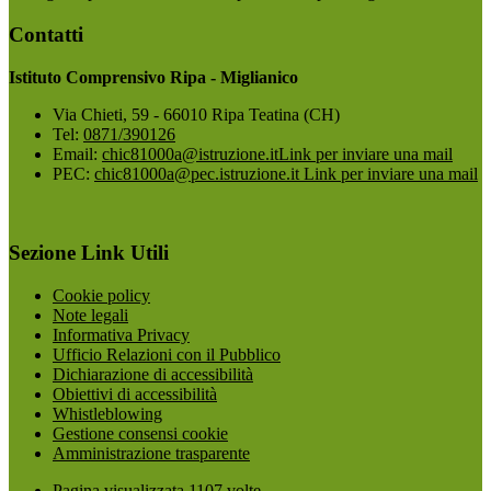
Contatti
Istituto Comprensivo Ripa - Miglianico
Via Chieti, 59 - 66010 Ripa Teatina (CH)
Tel:
0871/390126
Email:
chic81000a@istruzione.it
Link per inviare una mail
PEC:
chic81000a@pec.istruzione.it
Link per inviare una mail
Sezione Link Utili
Cookie policy
Note legali
Informativa Privacy
Ufficio Relazioni con il Pubblico
Dichiarazione di accessibilità
Obiettivi di accessibilità
Whistleblowing
Gestione consensi cookie
Amministrazione trasparente
Pagina visualizzata
1107
volte