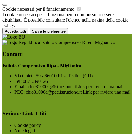
Cookie necessari per il funzionamento
I cookie necessari per il funzionamento non possono essere
disabilitati. È possibile consultare l'elenco nella pagina della cookie
policy.
Accetta tutti
Salva le preferenze
Istituto Comprensivo Ripa - Miglianico
Contatti
Istituto Comprensivo Ripa - Miglianico
Via Chieti, 59 - 66010 Ripa Teatina (CH)
Tel:
0871/390126
Email:
chic81000a@istruzione.it
Link per inviare una mail
PEC:
chic81000a@pec.istruzione.it
Link per inviare una mail
Sezione Link Utili
Cookie policy
Note legali