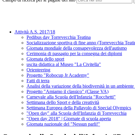
Attività A.S. 2017/18
Pedibus day Torrevecchia Teatina
Socializzazione sportiva di fine anno (Torrevecchia Teati
Giornata mondiale della consapevolezza dell'autismo
Cerimonia di passagio per la consegna dei diplomi
Giornata dello sport
uscita didattica al Museo "La Civitella"
Orienteering
Progetto "Robocup Jr Academy"
Fatti di terra
Analisi della variazione della biodiversità in un ambiente
Progetto "Amiamo il classico" (Classe VA)
Carnevale alla Scuola dell'Infanzia "Rocchetti"
Settimana dello Sport e della creatività
Settimana Europea della Pallavolo di Special Olympics
"Open day" alla Scuola dell'Infanzia di Torrevecchia
"Open day 2018" | Giornate di scuola aperta
Giornata nazionale del "Nessun parli!"