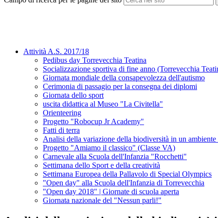
Attività A.S. 2017/18
Pedibus day Torrevecchia Teatina
Socializzazione sportiva di fine anno (Torrevecchia Teati
Giornata mondiale della consapevolezza dell'autismo
Cerimonia di passagio per la consegna dei diplomi
Giornata dello sport
uscita didattica al Museo "La Civitella"
Orienteering
Progetto "Robocup Jr Academy"
Fatti di terra
Analisi della variazione della biodiversità in un ambiente
Progetto "Amiamo il classico" (Classe VA)
Carnevale alla Scuola dell'Infanzia "Rocchetti"
Settimana dello Sport e della creatività
Settimana Europea della Pallavolo di Special Olympics
"Open day" alla Scuola dell'Infanzia di Torrevecchia
"Open day 2018" | Giornate di scuola aperta
Giornata nazionale del "Nessun parli!"